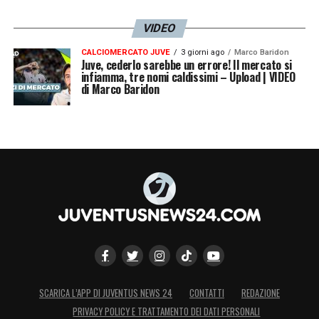
VIDEO
CALCIOMERCATO JUVE
3 giorni ago
Marco Baridon
Juve, cederlo sarebbe un errore! Il mercato si
infiamma, tre nomi caldissimi – Upload | VIDEO
di Marco Baridon
SCARICA L’APP DI JUVENTUS NEWS 24
CONTATTI
REDAZIONE
PRIVACY POLICY E TRATTAMENTO DEI DATI PERSONALI