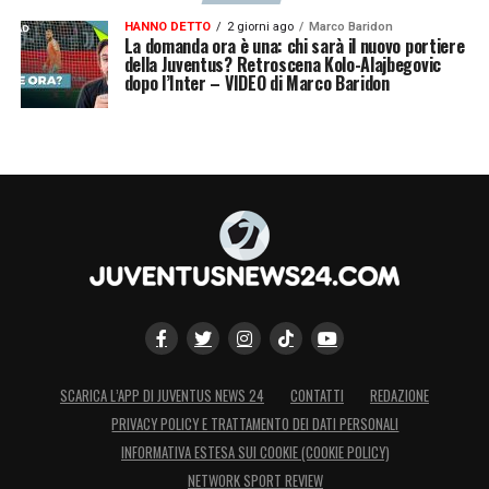
HANNO DETTO
2 giorni ago
Marco Baridon
La domanda ora è una: chi sarà il nuovo portiere
della Juventus? Retroscena Kolo-Alajbegovic
dopo l’Inter – VIDEO di Marco Baridon
SCARICA L’APP DI JUVENTUS NEWS 24
CONTATTI
REDAZIONE
PRIVACY POLICY E TRATTAMENTO DEI DATI PERSONALI
INFORMATIVA ESTESA SUI COOKIE (COOKIE POLICY)
NETWORK SPORT REVIEW