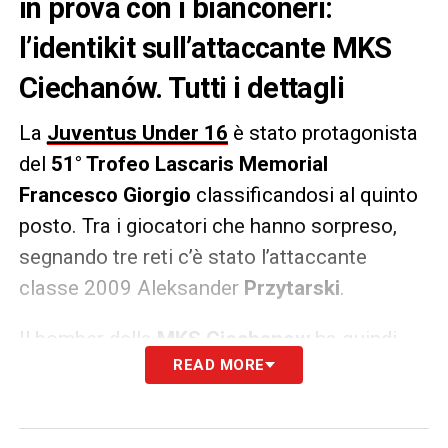
in prova con i bianconeri:
l’identikit sull’attaccante MKS
Ciechanów. Tutti i dettagli
La
Juventus Under 16
è stato protagonista
del
51° Trofeo Lascaris Memorial
Francesco Giorgio
classificandosi al quinto
posto. Tra i giocatori che hanno sorpreso,
segnando tre reti c’è stato l’attaccante
classe 2009 Aleksander
Przytarski
.
Il bomber della
MKS Ciechanow
ha quindi
READ MORE
mostrato tutte le sue qualità, facendo subito
una grande impressione. L’attaccante è già
nel giro della Nazionale ed è stato convocato