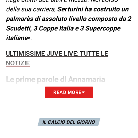
della sua carriera,
Serturini ha costruito un
palmarès di assoluto livello composto da 2
Scudetti, 3 Coppe Italia e 3 Supercoppe
italiane
».
ULTIMISSIME JUVE LIVE: TUTTE LE
NOTIZIE
Le prime parole di Annamaria
Serturini
READ MORE
Subito dopo la firma del contratto,
Annamaria
Serturini
ha rilasciato alcune
dichiarazioni al sito ufficiale della
Juventus
IL CALCIO DEL GIORNO
esprimendo la sua emozione di indossare la