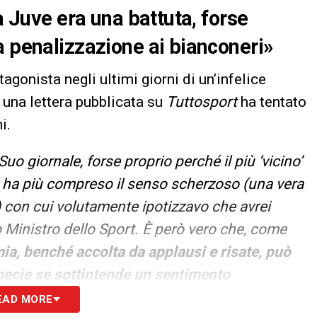
a Juve era una battuta, forse
a penalizzazione ai bianconeri»
tagonista negli ultimi giorni di un’infelice
o una lettera pubblicata su
Tuttosport
ha tentato
i.
 Suo giornale, forse proprio perché il più ‘vicino’
he ha più compreso il senso scherzoso (una vera
e) con cui volutamente ipotizzavo che avrei
o Ministro dello Sport. È però vero che, come
ia, benché accolta da applausi e risate, può
pecie se sottintende un sentimento
 mi permetto di scriverle, non per pentirmi
EAD MORE