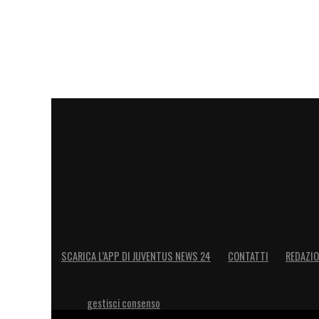
(all’ironia come anche all’autoironia non
dichiarazione (datata ma non troppo) che
gradire che la Juventus fosse penalizzat
a dover essere sanzionata economicament
Un po’ di leggerezza, per concludere, nel t
invece, è a mio avviso un comportamento
calcio – che resta tra i più amati del mond
LA PLAYLIST DELLE NOSTRE TOP NEW
SCARICA L’APP DI JUVENTUS NEWS 24
CONTATTI
REDAZI
gestisci consenso