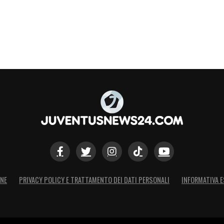
 so proprio rinunciare) ma per segnalare una mia
 le allego e nella quale
sostenevo di non
a in classifica
(è semmai la società, se sbaglia,
e), preferendo batterla nei risultati sul campo.
ifo e negli sfottò non violenti fuori dallo stadio
 essenziale del successo di uno sport – il
o. Grazie per l’ospitalità
».
S
ONE
PRIVACY POLICY E TRATTAMENTO DEI DATI PERSONALI
INFORMATIVA E