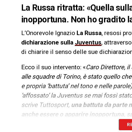
La Russa ritratta: «Quella sull
inopportuna. Non ho gradito l
L’Onorevole Ignazio
La Russa
, resosi pro
dichiarazione sulla
Juventus
, attravers
di chiarire il senso delle sue dichiarazion
Ecco il suo intervento: «
Caro Direttore, il
alle squadre di Torino, è stato quello c
e propria ‘battuta’ nel tono e nelle parol
‘affossato’ la Juventus se mai fossi stat
scrive Tuttosport,
una battuta da parte m
anche essere o apparire inopportuna, s
antisportivo
. Ed è per questo motivo che
R