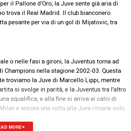
per il Pallone d’Oro, la Juve sente già aria di
po trova il Real Madrid. Il club bianconero
a pesante per via di un gol di Mijatovic, tra
le o nelle fasi a gironi, la Juventus torna ad
le di Champions nella stagione 2002-03. Questa
arte troviamo la Juve di Marcello Lippi, mentre
rtita si svolge in parità, e la Juventus tra l’altro
 squalifica, e alla fine si arriva ai calci di
l Milan e ancora una volta alla Juve rimane solo
EAD MORE