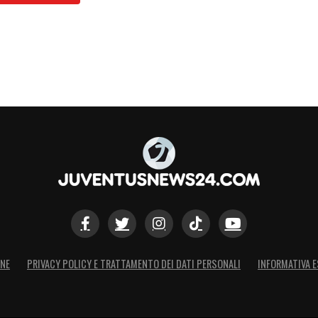
gue con la Juventus nella finale del 2016-17
aldo. Proprio il campione portoghese rompe il
ndzukic riportare il risultato in parità. Dopo un
resa qualcosa non va per il verso giusto per i
are altri tre gol con Ronaldo, Casemiro e
 speranze juventine.
S
ONE
PRIVACY POLICY E TRATTAMENTO DEI DATI PERSONALI
INFORMATIVA E