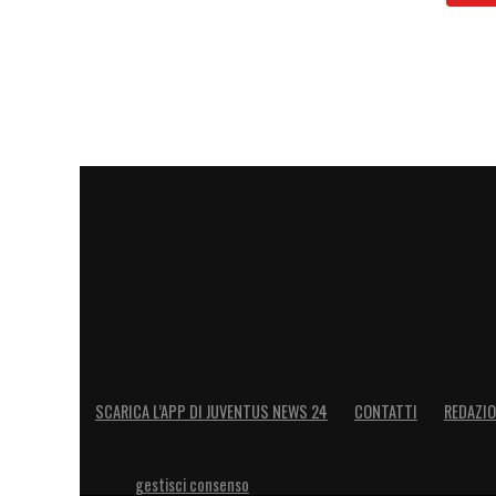
La Finale del 2016-17
A contendersi il titolo di Champions Lea
troviamo il Real Madrid di Cristiano Ron
ghiaccio con il gol dell’1-0 e sta poi a Ma
primo tempo abbastanza stabile, nella rip
bianconeri e il Real Madrid riesce a segn
Asensio, cancellando ancora una volta le
LA PLAYLIST DELLE NOSTRE TOP NEW
SCARICA L’APP DI JUVENTUS NEWS 24
CONTATTI
REDAZI
gestisci consenso