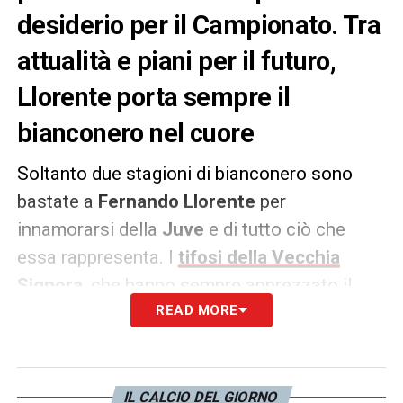
desiderio per il Campionato. Tra
attualità e piani per il futuro,
Llorente porta sempre il
bianconero nel cuore
Soltanto due stagioni di bianconero sono
bastate a
Fernando Llorente
per
innamorarsi della
Juve
e di tutto ciò che
essa rappresenta. I
tifosi della Vecchia
Signora
, che hanno sempre apprezzato il
basco per professionalità e impegno, sono
READ MORE
rimasti molto legati all’attuale attaccante del
Tottenham
. E lo saranno, con ogni
probabilità, ancora di più dopo le
IL CALCIO DEL GIORNO