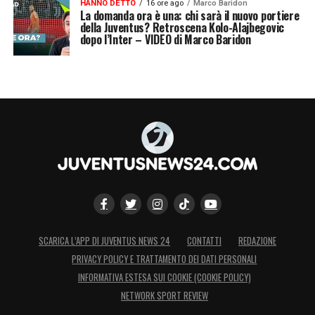
HANNO DETTO
16 ore ago
Marco Baridon
La domanda ora è una: chi sarà il nuovo portiere
della Juventus? Retroscena Kolo-Alajbegovic
dopo l’Inter – VIDEO di Marco Baridon
LA PLAYLIST DELLE NOSTRE TOP NEWS
SCARICA L’APP DI JUVENTUS NEWS 24
CONTATTI
REDAZIONE
PRIVACY POLICY E TRATTAMENTO DEI DATI PERSONALI
INFORMATIVA ESTESA SUI COOKIE (COOKIE POLICY)
NETWORK SPORT REVIEW