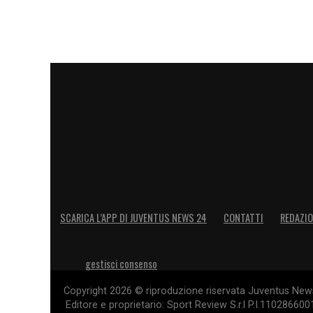
SCARICA L’APP DI JUVENTUS NEWS 24
CONTATTI
REDAZI
gestisci consenso
Copyright 2026 © riproduzione riservata Juventus News 
Editore e proprietario: Sport Review S.r.l P.I.11028660