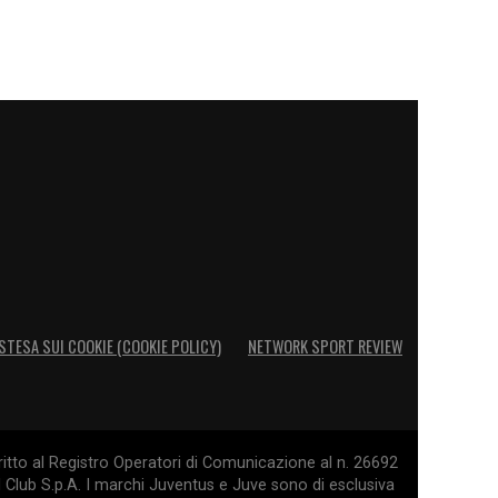
STESA SUI COOKIE (COOKIE POLICY)
NETWORK SPORT REVIEW
itto al Registro Operatori di Comunicazione al n. 26692
l Club S.p.A. I marchi Juventus e Juve sono di esclusiva