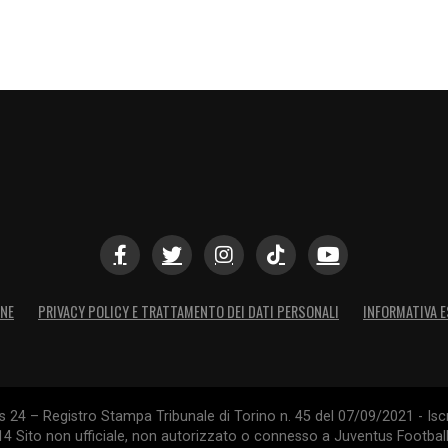
ONE
PRIVACY POLICY E TRATTAMENTO DEI DATI PERSONALI
INFORMATIVA E
24 – Registro Stampa Tribunale di Torino n. 45 del 07/09/2021 - Iscr
014 Sito non ufficiale, non autorizzato o connesso a Juventus Footbal