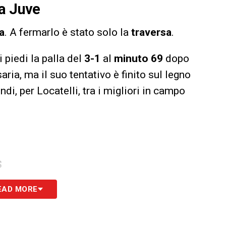
la Juve
na
. A fermarlo è stato solo la
traversa
.
 piedi la palla del
3-1
al
minuto 69
dopo
aria, ma il suo tentativo è finito sul legno
di, per Locatelli, tra i migliori in campo
S
EAD MORE