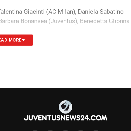
 Valentina Giacinti (AC Milan), Daniela Sabatino
), Barbara Bonansea (Juventus), Benedetta Glionna
EAD MORE
s in casa bianconera
S