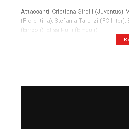
Attaccanti
: Cristiana Girelli (Juventus),
(Fiorentina), Stefania Tarenzi (FC Inter
(Empoli), Elisa Polli (Empoli).
R
LEGGI ANCHE:
Ultimissime Juve: le new
LA PLAYLIST DELLE NOSTRE TOP NEW