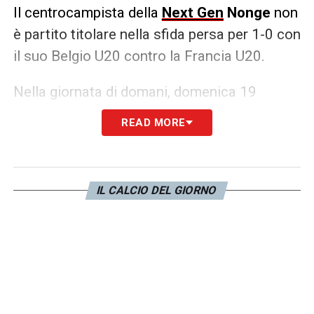
Il centrocampista della
Next Gen
Nonge
non
è partito titolare nella sfida persa per 1-0 con
il suo Belgio U20 contro la Francia U20.
Nella giornata di domani, domenica 19
novembre 2023, scenderanno in campo
READ MORE
Rouhi
contro la Danimarca U20 e il blocco
degli Azzurrini dell’Under 18
Bassino
,
Crapisto
e
Pagnucco
.
IL CALCIO DEL GIORNO
LA PLAYLIST DELLE NOSTRE TOP NEWS