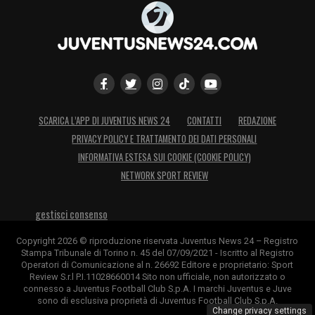
portare la croce. È anche vero che la
reazione che ha avuto con una sorta di
marcia indietro, chiedendo scusa il giorno
dopo, non è passata inosservata. È vero che
si sta parlando di rinnovo, ma in chiave
SCARICA L’APP DI JUVENTUS NEWS 24
CONTATTI
REDAZIONE
mercato estivo lo vedo lontano dalla
PRIVACY POLICY E TRATTAMENTO DEI DATI PERSONALI
Juventus».
INFORMATIVA ESTESA SUI COOKIE (COOKIE POLICY)
NETWORK SPORT REVIEW
Rimanendo sull’attacco, Zirkzee o Kolo
Muani sono piste percorribili già a
gestisci consenso
gennaio?
Copyright 2026 © riproduzione riservata Juventus News 24 – Registro
«Secondo me oltre alla priorità del difensore,
Stampa Tribunale di Torino n. 45 del 07/09/2021 - Iscritto al Registro
resta la priorità dell’attaccante,
Operatori di Comunicazione al n. 26692 Editore e proprietario: Sport
Review S.r.l P.I.11028660014 Sito non ufficiale, non autorizzato o
indipendentemente dal pieno recupero di
connesso a Juventus Football Club S.p.A. I marchi Juventus e Juve
sono di esclusiva proprietà di Juventus Football Club S.p.A.
Milik. L’obiettivo numero uno resta Zirkzee,
Change privacy settings