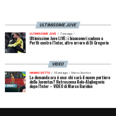
inserisse la carta Raspadori».
Post Venezia tiene banco anche il “caso”
Vlahovic. L’episodio può avere
ULTIMISSIME JUVE
ripercussioni anche sul suo futuro? Qual è
ULTIMISSIME JUVE
7 ore ago
Ultimissime Juve LIVE: i bianconeri cadono a
la situazione sul rinnovo?
Perth contro l’Inter, altro errore di Di Gregorio
«La situazione Vlahovic è piuttosto elettrica
ed è una situazione che parte da lontano
VIDEO
comunque. Dalle dichiarazioni che Vlahovic
ha fatto nel ritiro della Serbia, dove
HANNO DETTO
10 ore ago
Marco Baridon
La domanda ora è una: chi sarà il nuovo portiere
sostanzialmente ha chiesto di avere altri
della Juventus? Retroscena Kolo-Alajbegovic
dopo l’Inter – VIDEO di Marco Baridon
compiti nella Juventus, addirittura di giocare
con una punta in più. Avendo Milik
infortunato e non avendo un’altra punta
sostanzialmente Vlahovic deve cantare e