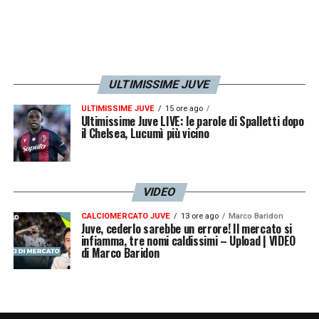
Moruzzi
SV.
Hasa 5,5
– Nel secondo tempo sciupa
un’ottima occasione da buona posizione.
Nella prima frazione, invece, si vede
ULTIMISSIME JUVE
pochissimo. In ombra.
ULTIMISSIME JUVE
15 ore ago
Ultimissime Juve LIVE: le parole di Spalletti dopo
il Chelsea, Lucumì più vicino
Ripani 6
– Prestazione senza particolari
sussulti, comunque ordinata del bianconero.
Montero lo sostituisce solo per
VIDEO
l’arrembaggio finale. Dal 68′
Anghelè 6,5
–
CALCIOMERCATO JUVE
13 ore ago
Marco Baridon
Juve, cederlo sarebbe un errore! Il mercato si
Insieme agli altri cambi dà la scossa decisiva
infiamma, tre nomi caldissimi – Upload | VIDEO
alla squadra di Montero.
di Marco Baridon
Nonge 6
– Cresce nella ripresa ed entra nel
vivo del gioco col passare dei minuti,