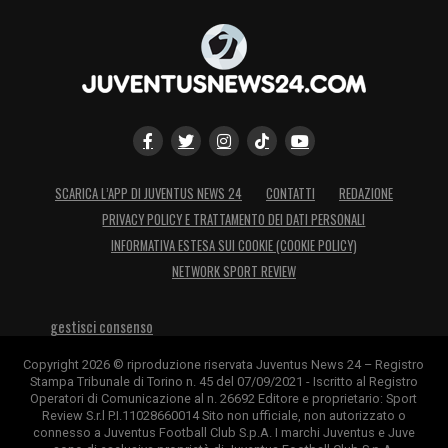
nonostante una gara difficile e senza grandi
occasione capitate sui suoi piedi.
Maressa 5,5
– Non riesce ad incidere nella
prima ora di gioco e Montero corre ai ripari
sostituendolo ad inizio ripresa. 60′
Mbangula 6,5
– Porta energia e forze
SCARICA L’APP DI JUVENTUS NEWS 24
CONTATTI
REDAZIONE
PRIVACY POLICY E TRATTAMENTO DEI DATI PERSONALI
fresche, insieme a Yildiz è tra i migliori dei
INFORMATIVA ESTESA SUI COOKIE (COOKIE POLICY)
suoi nel tentativo, riuscito, di agguantare il
NETWORK SPORT REVIEW
pareggio.
gestisci consenso
Turco N. 5,5
– Come Maressa, fa fatica a
trovare spazi ed opportunità nell’area di
Copyright 2026 © riproduzione riservata Juventus News 24 – Registro
Stampa Tribunale di Torino n. 45 del 07/09/2021 - Iscritto al Registro
rigore avversaria. 60′
Mancini 6
– Ingresso
Operatori di Comunicazione al n. 26692 Editore e proprietario: Sport
Review S.r.l P.I.11028660014 Sito non ufficiale, non autorizzato o
positivo dalla panchina: la Juve trova
connesso a Juventus Football Club S.p.A. I marchi Juventus e Juve