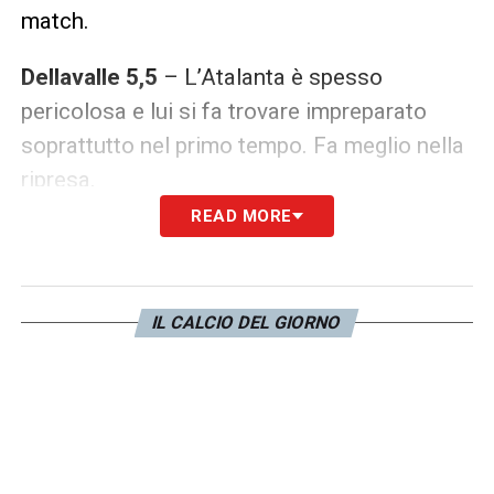
match.
Dellavalle 5,5
– L’Atalanta è spesso
pericolosa e lui si fa trovare impreparato
soprattutto nel primo tempo. Fa meglio nella
ripresa.
READ MORE
Citi 6
– Cresce col passare dei minuti,
prendendo le misure sugli attaccanti
avversari. Nella ripresa è lui a guidare la
IL CALCIO DEL GIORNO
retroguardia bianconera.
Rouhi 5,5
– Viene spesso ripreso da
Montero, autore di una prova incolore sulla
fascia sinistra. Non incide mai. Dall’
85′