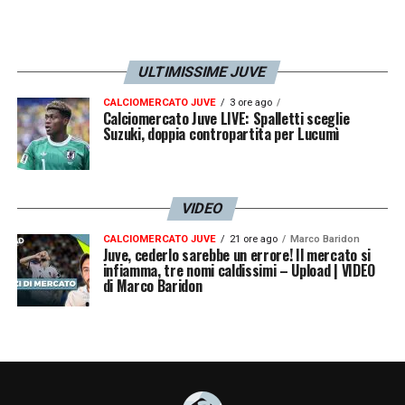
Costruisce palla a terra.
McKennie 7
– Inserimento con i giri giusti
ULTIMISSIME JUVE
del motore e colpo di testa che rompe il
CALCIOMERCATO JUVE
3 ore ago
ghiaccio.
Calciomercato Juve LIVE: Spalletti sceglie
Suzuki, doppia contropartita per Lucumì
Locatelli 6
– Più impegnato nel contenere a
centrocampo che ad impostare.
Dal 91′
VIDEO
Bentancur 6
.
5
– Dà equilibrio in mezzo.
CALCIOMERCATO JUVE
21 ore ago
Marco Baridon
Juve, cederlo sarebbe un errore! Il mercato si
Rabiot 6
– Positivo nel contenimento. Dà
infiamma, tre nomi caldissimi – Upload | VIDEO
di Marco Baridon
poco supporto, però, alla manovra offensiva
della Juventus.
Kulusevski 5.5
– Intelligente nel creare i
presupposti per il gol di McKennie. Ma è