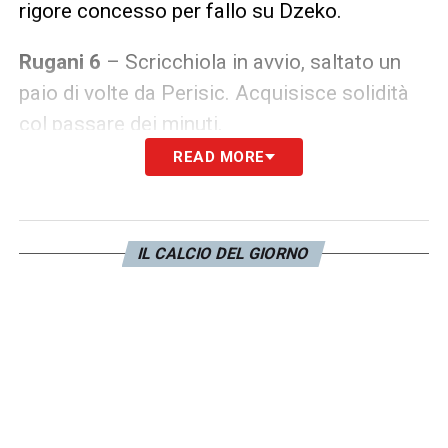
rigore concesso per fallo su Dzeko.
Rugani 6
– Scricchiola in avvio, saltato un
paio di volte da Perisic. Acquisisce solidità
col passare dei minuti.
READ MORE
Chiellini 6
– Rischia in avvio su Barella,
Doveri e il Var lasciano correre. Preciso poi
in marcatura.
IL CALCIO DEL GIORNO
Alex Sandro 4.5
– Spesso anticipato da
Dumfries. Follia nel finale sul gol di Sanchez.
Bernardeschi 6
– Dai suoi piedi prende
origine l’azione del vantaggio. Svaria molto
sul fronte offensivo.
Dal 79′ Arthur
6
–