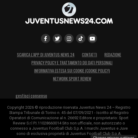
bene anche nelle verticalizzazioni.
Merola 6,5 –
Sgasa tanto sulla fascia, non lo
prendono mai quando parte e stava tentando
l’eurogol in rovesciata. Qualche dribbling di
troppo. Dal 30′
Russo 6,5 –
Batte bene la
punizione da cui nasce la rete decisiva, ma
SCARICA L’APP DI JUVENTUS NEWS 24
CONTATTI
REDAZIONE
PRIVACY POLICY E TRATTAMENTO DEI DATI PERSONALI
sbaglia un’occasione importante per il
INFORMATIVA ESTESA SUI COOKIE (COOKIE POLICY)
raddoppio.
NETWORK SPORT REVIEW
Bibishkov 6 –
Oggi il talento bulgaro non
gestisci consenso
incide: spreca un enorme occasione a porta
semi vuota. Le qualità ci sono eccome ma
Copyright 2026 © riproduzione riservata Juventus News 24 – Registro
Stampa Tribunale di Torino n. 45 del 07/09/2021 - Iscritto al Registro
dopo 30
′
la sua partita finisce. Dal 30′
Operatori di Comunicazione al n. 26692 Editore e proprietario: Sport
Review S.r.l P.I.11028660014 Sito non ufficiale, non autorizzato o
Giardino 6,5 –
Tante sponde giuste e
connesso a Juventus Football Club S.p.A. I marchi Juventus e Juve
sono di esclusiva proprietà di Juventus Football Club S.p.A.
precise. Si gira molto bene in area di rigore: è