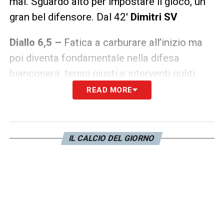
mai. Sguardo alto per impostare il gioco, un
gran bel difensore. Dal 42′
Dimitri SV
Diallo 6,5 –
Fatica a carburare all’inizio ma
poi diventa fondamentale nella difesa
bianconera, tempi giusti e interventi puliti.
READ MORE
Contarini 6 –
Ossola è un avversario tosto
ma riesce a contenerlo nella maggior parte
delle volte. Dal 48′
Grelaud SV
–
IL CALCIO DEL GIORNO
Zingone 6 –
Non sbaglia quasi niente ed è
propositivo. Poi negli ultimi minuti travolge
un rossonero in prossimità dell’area di rigore
Vallana 6,5 –
Molto bene palla al piede e