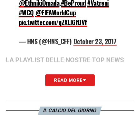
@EthnikiOmada
.
#BeProud
#Vatreni
#WCQ
@FIFAWorldCup
pic.twitter.com/qZXLlGfDVf
— HNS (@HNS_CFF)
October 23, 2017
LA PLAYLIST DELLE NOSTRE TOP NEWS
READ MORE
IL CALCIO DEL GIORNO