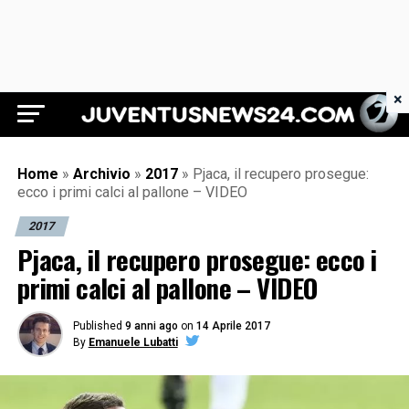
×
Juventus News 24
Home
»
Archivio
»
2017
»
Pjaca, il recupero prosegue:
ecco i primi calci al pallone – VIDEO
2017
Pjaca, il recupero prosegue: ecco i
primi calci al pallone – VIDEO
Published
9 anni ago
on
14 Aprile 2017
By
Emanuele Lubatti