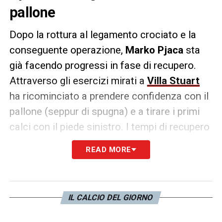
pallone
Dopo la rottura al legamento crociato e la
conseguente operazione,
Marko Pjaca
sta
già facendo progressi in fase di recupero.
Attraverso gli esercizi mirati a
Villa Stuart
ha ricominciato a prendere confidenza con il
pallone (seppur di spugna) e a tirare i primi
calci con il piede sinistro. I tempi di recupero
in casi come questi si aggirano sui
sei mesi
,
READ MORE
ma naturalmente variano da soggetto a
soggetto. Questo video comunque trasmette
già parecchia fiducia.
IL CALCIO DEL GIORNO
https://www.facebook.com/junews24com/vi