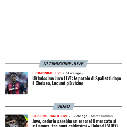
LA PLAYLIST DELLE NOSTRE TOP NEWS
ULTIMISSIME JUVE
ULTIMISSIME JUVE
14 ore ago
Ultimissime Juve LIVE: le parole di Spalletti dopo
il Chelsea, Lucumì più vicino
VIDEO
CALCIOMERCATO JUVE
12 ore ago
Marco Baridon
Juve, cederlo sarebbe un errore! Il mercato si
infiamma, tre nomi caldissimi – Upload | VIDEO