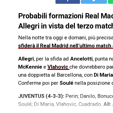
Probabili formazioni Real Madr
Allegri in vista del terzo ma
Nella notte tra oggi e domani, più preci
sfiderà il Real Madrid nell’ultimo matc
Allegri
, per la sfida ad
Ancelotti
, punta 
McKennie
e
Vlahovic
che dovrebbero part
una doppietta al Barcellona, con
Di Mari
Conferme poi per
Soulé
nella posizione 
JUVENTUS (4-3-3):
Perin; Danilo, Bonucc
Soulé; Di Maria, Vlahovic, Cuadrado.
All: