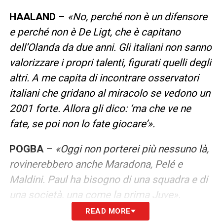
HAALAND
–
«No, perché non è un difensore
e perché non è De Ligt, che è capitano
dell’Olanda da due anni. Gli italiani non sanno
valorizzare i propri talenti, figurati quelli degli
altri. A me capita di incontrare osservatori
italiani che gridano al miracolo se vedono un
2001 forte. Allora gli dico: ‘ma che ve ne
fate, se poi non lo fate giocare’».
POGBA
–
«Oggi non porterei più nessuno là,
rovinerebbero anche Maradona, Pelé e
Maldini. Paul ha bisogno di una squadra e di
una società, una come la prima Juve».
READ MORE