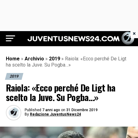
×
Juventus News 24
Home
»
Archivio
»
2019
»
Raiola: «Ecco perché De Ligt
ha scelto la Juve. Su Pogba…»
2019
Raiola: «Ecco perché De Ligt ha
scelto la Juve. Su Pogba…»
Published
7 anni ago
on
31 Dicembre 2019
By
Redazione JuventusNews24