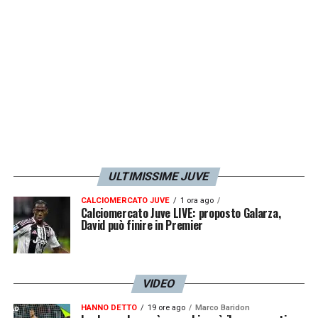
Chelsea – 96 punti
Lipsia – 94 punti
Manchester United – 91 punti
Roma – 86 punti
Barcellona – 85 punti
Borussia Dortmund – 84 punti
Siviglia – 84 punti
ULTIMISSIME JUVE
Atletico Madrid – 82 punti
CALCIOMERCATO JUVE
1 ora ago
Calciomercato Juve LIVE: proposto Galarza,
Juventus – 80 punti
David può finire in Premier
Napoli – 72 punti
LA PLAYLIST DELLE NOSTRE TOP NEWS
VIDEO
HANNO DETTO
19 ore ago
Marco Baridon