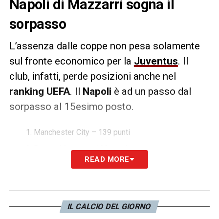
Napoli di Mazzarri sogna il
sorpasso
L’assenza dalle coppe non pesa solamente
sul fronte economico per la
Juventus
. Il
club, infatti, perde posizioni anche nel
ranking UEFA
. Il
Napoli
è ad un passo dal
sorpasso al 15esimo posto.
Manchester City – 139 punti
Bayern Monaco – 133 punti
READ MORE
Real Madrid – 119 punti
Paris Saint-Germain – 102 punti
Liverpool – 100 punti
IL CALCIO DEL GIORNO
Inter – 97 punti