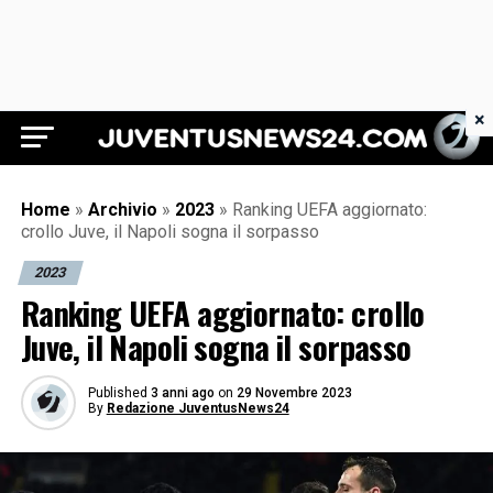
×
Juventus News 24
Home
»
Archivio
»
2023
»
Ranking UEFA aggiornato:
crollo Juve, il Napoli sogna il sorpasso
2023
Ranking UEFA aggiornato: crollo
Juve, il Napoli sogna il sorpasso
Published
3 anni ago
on
29 Novembre 2023
By
Redazione JuventusNews24