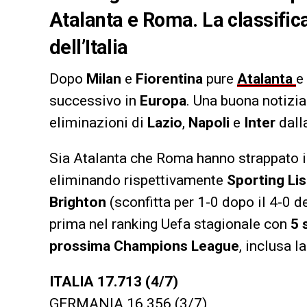
Atalanta e Roma. La classifica
dell’Italia
Dopo
Milan
e
Fiorentina
pure
Atalanta
e
successivo in
Europa
. Una buona notizia 
eliminazioni di
Lazio
,
Napoli
e
Inter
dall
Sia Atalanta che Roma hanno strappato il 
eliminando rispettivamente
Sporting Li
Brighton
(sconfitta per 1-0 dopo il 4-0 del
prima nel ranking Uefa stagionale con
5 
prossima Champions League
, inclusa l
ITALIA 17.713 (4/7)
GERMANIA 16.356 (3/7)