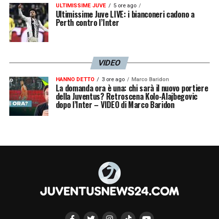
ULTIMISSIME JUVE
5 ore ago
YOUNG BOYS-STELLA ROSSA 2-0
(8′ aut.
Ultimissime Juve LIVE: i bianconeri cadono a
Perth contro l’Inter
Nedeljkovic, 29′ Blum)
MANCHESTER CITY-LIPSIA 3-2
(13′ e 33′
Openda, 54′ Haaland, 70′ Foden, 87′ Alvarez)
VIDEO
HANNO DETTO
3 ore ago
Marco Baridon
Mercoledì 29 novembre
La domanda ora è una: chi sarà il nuovo portiere
della Juventus? Retroscena Kolo-Alajbegovic
dopo l’Inter – VIDEO di Marco Baridon
GALATASARAY-MANCHESTER UNITED 3-3
(11′ Garnacho, 18′ Bruno Fernandes, 29′, 62′
Ziyech, 55′ McTominay, 71′ Akturkoglu)
SIVIGLIA-PSV 2-3
(24′ Sergio Ramos, 47′
En-Nesyri, 68′ Saibari, 82′ aut.Gudelj, 92′
Pepi)
BAYERN MONACO-COPENHAGEN 0-0
ARSENAL-LENS
6-0 (13′ Havertz, 21′