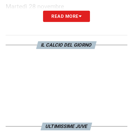
Martedì 28 novembre
READ MORE
LAZIO-CELTIC LIVE 2-0
(82′ e 85′ Immobile)
SHAKHTAR DONETSK-ANVERSA 1-0
(12′
Matvijenko)
IL CALCIO DEL GIORNO
MILAN-BORUSSIA DORTMUND 1-3
(10′
Reus su rigore, 37′ Chukwueze, 59′ Gittens,
69′ Adeyemi)
FEYENOORD-ATLETICO MADRID 1-3 (
14′
aut. Geertruida, 57′ Hermoso, 77′ Wieffer, 81′
aut. Gimenez)
PSG-NEWCASTLE LIVE 1-1
(24′ Isak, 98′ rig.
Mbappé)
BARCELLONA-PORTO 2-1
(30′ Pepe, 32′
ULTIMISSIME JUVE
Cancelo, 57′ Joao Felix)