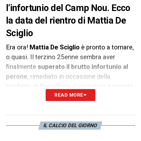
l’infortunio del Camp Nou. Ecco
la data del rientro di Mattia De
Sciglio
Era ora!
Mattia De Sciglio
è pronto a tornare,
o quasi. Il terzino 25enne sembra aver
finalmente
superato il brutto infortunio al
perone
, rimediato in occasione della
trasferta di Barcellona. Il giocatore è tornato
ad allenarsi con la squadra (
READ MORE
clicca qui per i
dettagli
) e potenzialmente sarebbe già
arruolabile da
Massimiliano Allegri
.
Contrariamente a quanto trapelato dalle
IL CALCIO DEL GIORNO
prime indiscrezioni, però, De Sciglio