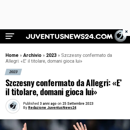
×
Juventus News 24
Home
»
Archivio
»
2023
»
Szczesny confermato da
Allegri: «E’ il titolare, domani gioca lui»
2023
Szczesny confermato da Allegri: «E’
il titolare, domani gioca lui»
Published
3 anni ago
on
25 Settembre 2023
By
Redazione JuventusNews24