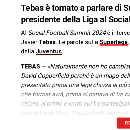
Tebas è tornato a parlare di S
presidente della Liga al Soci
Al
Social Football Summit 2024
è interv
Javier
Tebas
. Le parole sulla
Superlega
della
Juventus
.
TEBAS
– «Naturalmente non ho cambiato 
David Copperfield perché è un mago della
presentato prima una lega chiusa ai più 
che format avrà, prima si parlava di tre ca
chiaro, al primo evento cui ho partecipato
rapporti e di tifosi. Il presidente del Rea
2025, in base a quanto abbiamo ascoltat
R