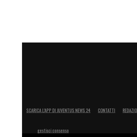
LA PLAYLIST DELLE NOSTRE TOP NEW
SCARICA L’APP DI JUVENTUS NEWS 24
CONTATTI
REDAZI
gestisci consenso