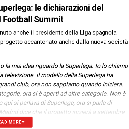
uperlega: le dichiarazioni del
al Football Summit
enuto anche il presidente della
Liga
spagnola
, progetto accantonato anche dalla nuova società
la mia idea riguardo la Superlega. Io lo chiamo
 televisione. Il modello della Superlega ha
grandi club, ora non sappiamo quando inizierà,
tegorie, ora si è aperti ad altre categorie. Non è
 qui si parlava di Superlega, ora si parla di
l Madrid dice che il progetto inizierà a settembre
o prima non si sa quando inizierà
».
EAD MORE