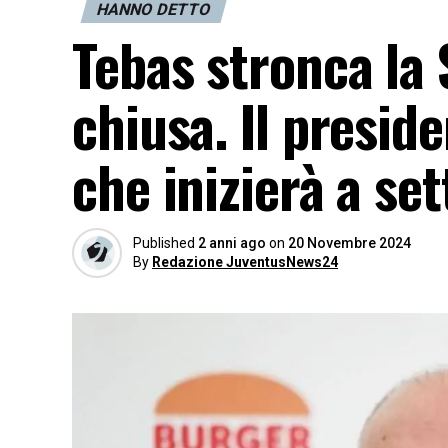
HANNO DETTO
Tebas stronca la 
chiusa. Il presid
che inizierà a s
Published
2 anni ago
on
20 Novembre 2024
By
Redazione JuventusNews24