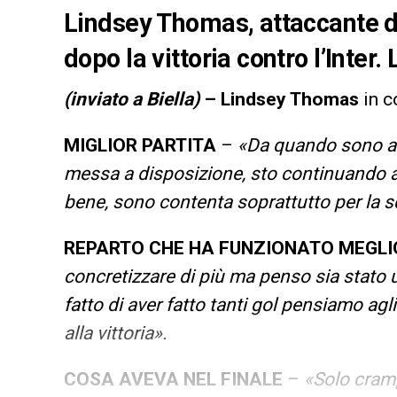
Lindsey Thomas, attaccante d
dopo la vittoria contro l’Inter.
(inviato a Biella)
– Lindsey Thomas
in c
MIGLIOR PARTITA
–
«Da quando sono ar
messa a disposizione, sto continuando a 
bene, sono contenta soprattutto per la 
REPARTO CHE HA FUNZIONATO MEGLI
concretizzare di più ma penso sia stato u
fatto di aver fatto tanti gol pensiamo agl
alla vittoria».
COSA AVEVA NEL FINALE
–
«Solo cramp