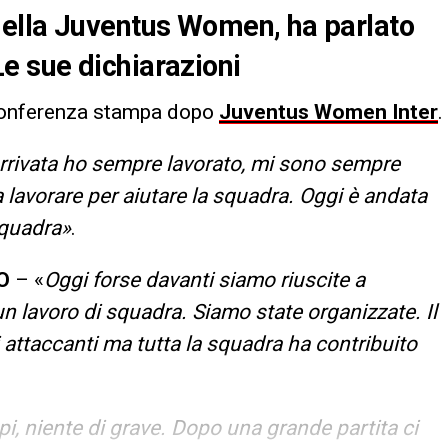
ella Juventus Women, ha parlato
 Le sue dichiarazioni
onferenza stampa dopo
Juventus Women Inter
.
rivata ho sempre lavorato, mi sono sempre
lavorare per aiutare la squadra. Oggi è andata
squadra»
.
O
– «
Oggi forse davanti siamo riuscite a
n lavoro di squadra. Siamo state organizzate. Il
i attaccanti ma tutta la squadra ha contribuito
i, niente di grave. Dopo una grande partita ci