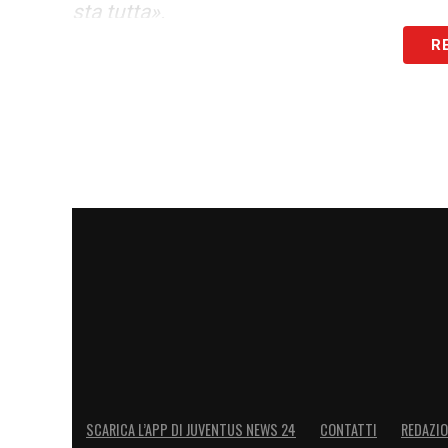
sta tutta».
R
ESULTANZA
–
«Solo per dire che sono c
LA PLAYLIST DELLE NOSTRE TOP NEW
SCARICA L’APP DI JUVENTUS NEWS 24
CONTATTI
REDAZI