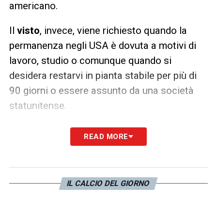
americano.
Il
visto
, invece, viene richiesto quando la
permanenza negli USA è dovuta a motivi di
lavoro, studio o comunque quando si
desidera restarvi in pianta stabile per più di
90 giorni o essere assunto da una società
statunitense.
Per quanto riguarda la
validità
READ MORE
dell’autorizzazione elettronica (anche in
caso di
ESTA per un transito
), è estesa fino a
due anni dal momento del rilascio e durante
IL CALCIO DEL GIORNO
questo lasso di tempo è possibile recarsi
negli Stati Uniti illimitate volte, senza