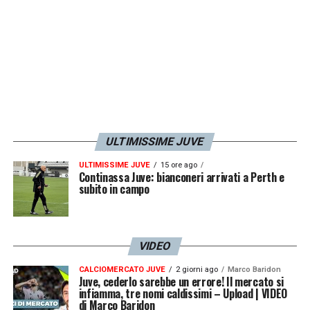
superare i tre mesi concessi.
Quali sono i requisiti per ottenere l’
ESTA
necessario per gli USA
? È importante
ricordarsi che il documento è collegato
digitalmente al
passaporto,
pertanto alla
scadenza di quest’ultimo è necessario
ULTIMISSIME JUVE
richiedere una nuova autorizzazione digitale.
ULTIMISSIME JUVE
15 ore ago
Continassa Juve: bianconeri arrivati a Perth e
Per ottenerlo è necessario rispettare tutte
subito in campo
le misure relative al Coronavirus negli USA,
ma anche dimostrare di avere già un
biglietto di ritorno
che indichi l’esatta
VIDEO
permanenza.
CALCIOMERCATO JUVE
2 giorni ago
Marco Baridon
Juve, cederlo sarebbe un errore! Il mercato si
infiamma, tre nomi caldissimi – Upload | VIDEO
Misure contro la diffusione del
di Marco Baridon