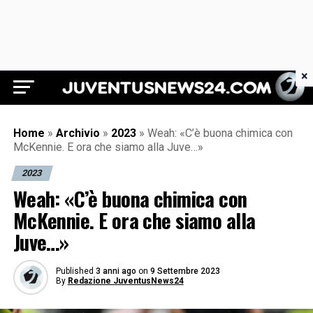
×
Juventus News 24
Home
»
Archivio
»
2023
»
Weah: «C’è buona chimica con
McKennie. E ora che siamo alla Juve…»
2023
Weah: «C’è buona chimica con
McKennie. E ora che siamo alla
Juve…»
Published
3 anni ago
on
9 Settembre 2023
By
Redazione JuventusNews24