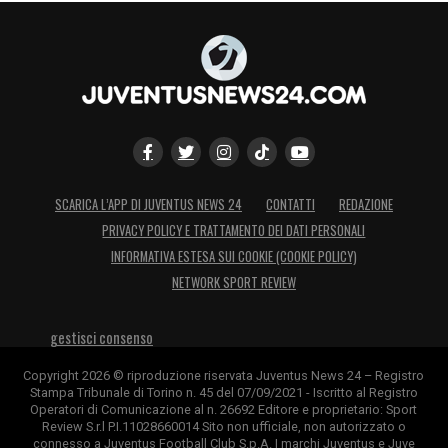
SCARICA L’APP DI JUVENTUS NEWS 24
CONTATTI
REDAZIONE
PRIVACY POLICY E TRATTAMENTO DEI DATI PERSONALI
INFORMATIVA ESTESA SUI COOKIE (COOKIE POLICY)
NETWORK SPORT REVIEW
gestisci consenso
Copyright 2026 © riproduzione riservata Juventus News 24 – Registro
Stampa Tribunale di Torino n. 45 del 07/09/2021 - Iscritto al Registro
Operatori di Comunicazione al n. 26692 Editore e proprietario: Sport
Review S.r.l P.I.11028660014 Sito non ufficiale, non autorizzato o
connesso a Juventus Football Club S.p.A. I marchi Juventus e Juve