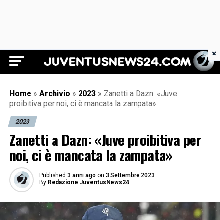
×
Juventus News 24
Home
»
Archivio
»
2023
»
Zanetti a Dazn: «Juve
proibitiva per noi, ci è mancata la zampata»
2023
Zanetti a Dazn: «Juve proibitiva per
noi, ci è mancata la zampata»
Published
3 anni ago
on
3 Settembre 2023
By
Redazione JuventusNews24