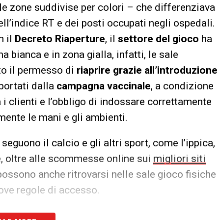
le zone suddivise per colori – che differenziava
ell’indice RT e dei posti occupati negli ospedali.
n il
Decreto Riaperture
, il
settore del gioco
ha
a bianca e in zona gialla, infatti, le sale
to il permesso di
riaprire grazie all’introduzione
pportati dalla
campagna vaccinale
, a condizione
 i clienti e l’obbligo di indossare correttamente
mente le mani e gli ambienti.
seguono il calcio e gli altri sport, come l’ippica,
he, oltre alle scommesse online sui
migliori siti
ossono anche ritrovarsi nelle sale gioco fisiche
nuove regole di accesso.
er le sale scommesse