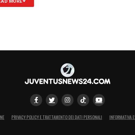
EAD MORE
iusure, il 6 dicembre 2021, arriva un nuovo
ia quello che ha introdotto una nuova misura di
: il
Super Green Pass
, obbligatorio fino al 15
gato fino al 31 marzo dal
Decreto Festività
–
e delle attività economiche, culturali e di
e locali vari al chiuso.
ato”
, che spetta solo a chi ha completato il ciclo
 chi ha ricevuto anche la
terza dose
definita
n green pass che si differenzia dal green pass
to e ottenuto anche con un tampone antigenico
ore.
ONE
PRIVACY POLICY E TRATTAMENTO DEI DATI PERSONALI
INFORMATIVA E
umento, ma sono i sistemi di verifica del green