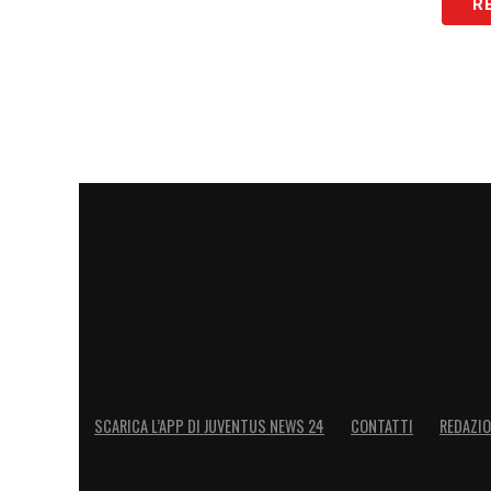
R
Esattamente un anno dopo le ulteriori ch
decreto emanato dal Governo Draghi, oss
contrasto alla diffusione del Coronavirus
gennaio 2022 – ma in questi giorni proro
necessario per accedere alla maggior part
svago come bar, ristoranti, cinema, teatri 
Si tratta di un
certificato verde “rafforz
vaccinale (con le due dosi di vaccino), a
booster
o a chi è guarito dal Covid-19. U
“base”, cioè quello fino ad ora utilizza
rapido o molecolare dalla validità di 48 
SCARICA L’APP DI JUVENTUS NEWS 24
CONTATTI
REDAZI
Non è necessario scaricare un nuovo doc