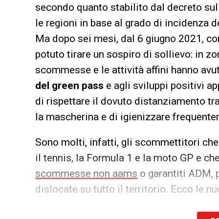
secondo quanto stabilito dal decreto sul
le regioni in base al grado di incidenza d
Ma dopo sei mesi, dal 6 giugno 2021, co
potuto tirare un sospiro di sollievo: in zon
scommesse e le attività affini hanno avu
del green pass
e agli sviluppi positivi a
di rispettare il dovuto distanziamento tra
la mascherina e di igienizzare frequente
Sono molti, infatti, gli scommettitori che 
il tennis, la Formula 1 e la moto GP e c
scommesse non aams
o garantiti ADM, p
dislocate
su tutto il territorio. Ecco le 
Super Green Pass: cosa cambia p