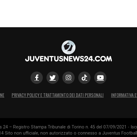
passaggio”.
comunque voleva restare.
astato.
lla per chi ha deciso che vali molto, ma non abbastanza, se
S
ONE
PRIVACY POLICY E TRATTAMENTO DEI DATI PERSONALI
INFORMATIVA E
24 – Registro Stampa Tribunale di Torino n. 45 del 07/09/2021 - Iscr
014 Sito non ufficiale, non autorizzato o connesso a Juventus Footbal