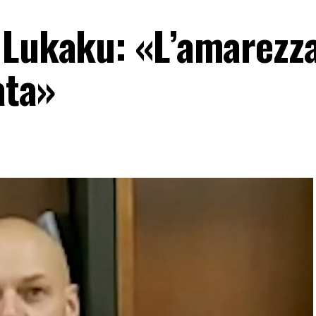
 Lukaku: «L’amarezz
ata»