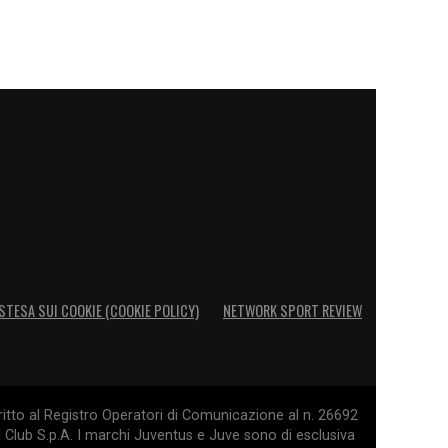
STESA SUI COOKIE (COOKIE POLICY)
NETWORK SPORT REVIEW
itto al Registro Operatori di Comunicazione al n. 26692
l Club S.p.A. I marchi Juventus e Juve sono di esclusiva