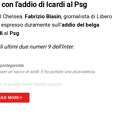
on l’addio di Icardi al Psg
l Chelsea.
Fabrizio Biasin
, giornalista di Libero
 espresso duramente sull’
addio del belga
di
al
Psg
.
 ultimi due numeri 9 dell’Inter.
protagonista.
nare un sacco di soldi. E ha portato una plusvalenza.
. A guardar bene l’esatto opposto.
hiarazione.
scelte sbagliate, compresa quella di provare a restare in
EAD MORE
onsapevole: quando si è trattato di “cogliere l’occasione” non ci