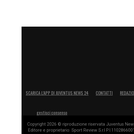
– Icardi non ha mai trattato l’Inter come un club “di 
– Lukaku sì.
– Icardi alla fine era giustamente mal sopportato. E 
– Lukaku era trattato come una divinità. E non gli è b
Per questo
l’amarezza per il primo resta, mentre que
n’è già andata
».
LA PLAYLIST DELLE NOSTRE TOP NEW
SCARICA L’APP DI JUVENTUS NEWS 24
CONTATTI
REDAZI
gestisci consenso
Copyright 2026 © riproduzione riservata Juventus News 
Editore e proprietario: Sport Review S.r.l P.I.11028660