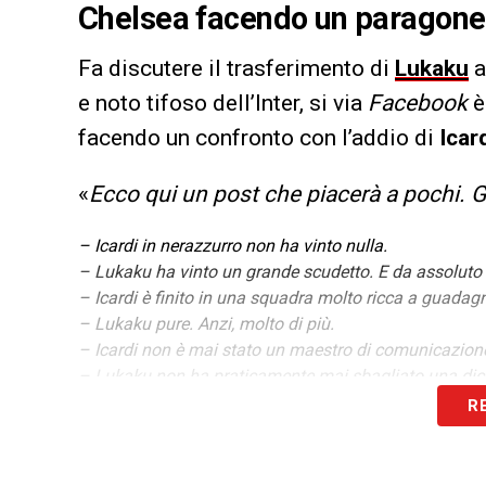
Chelsea facendo un paragone c
Fa discutere il trasferimento di
Lukaku
a
e noto tifoso dell’Inter, si via
Facebook
è
facendo un confronto con l’addio di
Icar
«
Ecco qui un post che piacerà a pochi. Gli
– Icardi in nerazzurro non ha vinto nulla.
– Lukaku ha vinto un grande scudetto. E da assoluto 
– Icardi è finito in una squadra molto ricca a guadag
– Lukaku pure. Anzi, molto di più.
– Icardi non è mai stato un maestro di comunicazione
– Lukaku non ha praticamente mai sbagliato una dic
– Icardi ha perso l’Inter per una notevole quantità di 
R
nerazzurro quando era rimasto l’unico a crederci.
– Lukaku ha perso l’Inter per una scelta volontaria e c
ha pensato mezzo secondo.