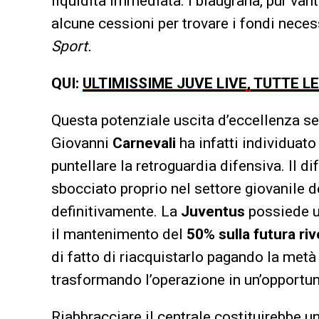
liquidità immediata. I blaugrana, pur van
alcune cessioni per trovare i fondi necess
Sport.
QUI:
ULTIMISSIME JUVE LIVE, TUTTE L
Questa potenziale uscita d’eccellenza se
Giovanni
Carnevali
ha infatti individuato
puntellare la retroguardia difensiva. Il 
sbocciato proprio nel settore giovanile 
definitivamente. La
Juventus
possiede u
il mantenimento del
50%
sulla futura ri
di fatto di riacquistarlo pagando la metà 
trasformando l’operazione in un’opportun
Riabbracciare il centrale costituirebbe u