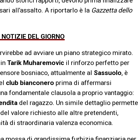
tando storici rapporti, devono prima finalizzare
ari all’assalto. A riportarlo è la
Gazzetta dello
E NOTIZIE DEL GIORNO
rvirebbe ad avviare un piano strategico mirato.
 in
Tarik Muharemovic
il rinforzo perfetto per
difensore bosniaco, attualmente al
Sassuolo
, è
del
club bianconero
prima di affermarsi
na fondamentale clausola a proprio vantaggio:
vendita
del ragazzo. Un simile dettaglio permette
del valore richiesto alle altre pretendenti,
ità di straordinaria valenza economica.
na mossa di grandissima furbizia finanziaria per