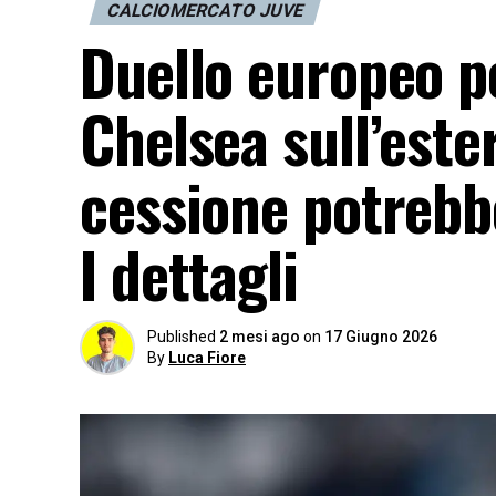
CALCIOMERCATO JUVE
Duello europeo p
Chelsea sull’este
cessione potreb
I dettagli
Published
2 mesi ago
on
17 Giugno 2026
By
Luca Fiore