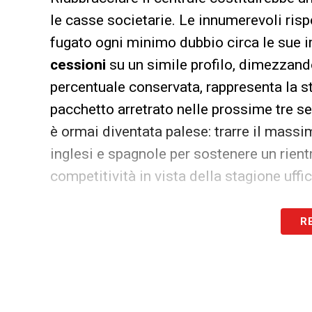
le casse societarie. Le innumerevoli ri
fugato ogni minimo dubbio circa le sue im
cessioni
su un simile profilo, dimezzand
percentuale conservata, rappresenta la 
pacchetto arretrato nelle prossime tre s
è ormai diventata palese: trarre il mass
inglesi e spagnole per sostenere un rient
competitività in vista della stagione uffic
LA PLAYLIST DELLE NOSTRE TOP NEW
R