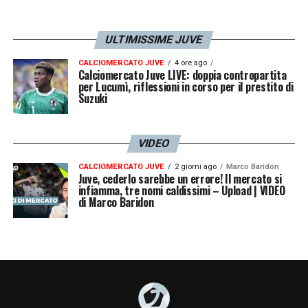
RITARDO NEI RIENTRI
– «Ammesso che lo
sia, varrebbe per entrambe le squadre. Ma io
ULTIMISSIME JUVE
penso che si vedrà una grande partita
perché Napoli-Juve, da un lato e dall’altro,
CALCIOMERCATO JUVE
4 ore ago
Calciomercato Juve LIVE: doppia contropartita
per Lucumì, riflessioni in corso per il prestito di
non è mai una gara qualsiasi. Peccato arrivi
Suzuki
troppo presto».
VIDEO
LA PLAYLIST DELLE NOSTRE TOP NEWS
CALCIOMERCATO JUVE
2 giorni ago
Marco Baridon
Juve, cederlo sarebbe un errore! Il mercato si
infiamma, tre nomi caldissimi – Upload | VIDEO
di Marco Baridon