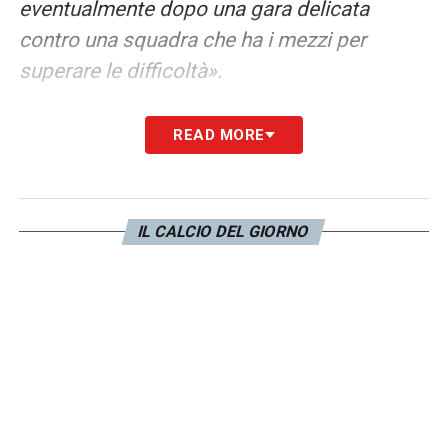
eventualmente dopo una gara delicata
contro una squadra che ha i mezzi per
superare le difficoltà».
PARTENZA JUVE
–
«E’ una squadra forte, la
READ MORE
più attrezzata per vincere il campionato e
quest’avvio è stato inaspettato, soprattutto
per una Juve che con Allegri non subiva una
IL CALCIO DEL GIORNO
rimonta dopo aver segnato due gol e
riusciva sempre a rimontare lo svantaggio in
casa. La spiegazione è forse nei nove
Scudetti in dieci anni, cioè nella difficoltà ad
affrontare una fase simile dopo tanti
successi».