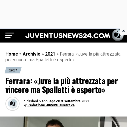
×
Juventus News 24
Home
»
Archivio
»
2021
»
Ferrara: «Juve la più attrezzata
per vincere ma Spalletti è esperto»
2021
Ferrara: «Juve la più attrezzata per
vincere ma Spalletti è esperto»
Published
5 anni ago
on
9 Settembre 2021
By
Redazione JuventusNews24