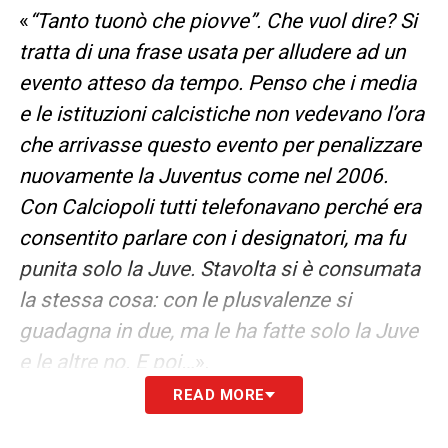
«
“Tanto tuonò che piovve”. Che vuol dire? Si
tratta di una frase usata per alludere ad un
evento atteso da tempo. Penso che i media
e le istituzioni calcistiche non vedevano l’ora
che arrivasse questo evento per penalizzare
nuovamente la Juventus come nel 2006.
Con Calciopoli tutti telefonavano perché era
consentito parlare con i designatori, ma fu
punita solo la Juve. Stavolta si è consumata
la stessa cosa: con le plusvalenze si
guadagna in due, ma le ha fatte solo la Juve
e le altre no.
E poi…
».
READ MORE
Prego
.