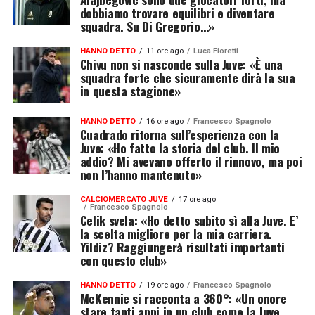
dobbiamo trovare equilibri e diventare
squadra. Su Di Gregorio…»
HANNO DETTO
11 ore ago
Luca Fioretti
Chivu non si nasconde sulla Juve: «È una
squadra forte che sicuramente dirà la sua
in questa stagione»
HANNO DETTO
16 ore ago
Francesco Spagnolo
Cuadrado ritorna sull’esperienza con la
Juve: «Ho fatto la storia del club. Il mio
addio? Mi avevano offerto il rinnovo, ma poi
non l’hanno mantenuto»
CALCIOMERCATO JUVE
17 ore ago
Francesco Spagnolo
Celik svela: «Ho detto subito sì alla Juve. E’
la scelta migliore per la mia carriera.
Yildiz? Raggiungerà risultati importanti
con questo club»
HANNO DETTO
19 ore ago
Francesco Spagnolo
McKennie si racconta a 360°: «Un onore
stare tanti anni in un club come la Juve.