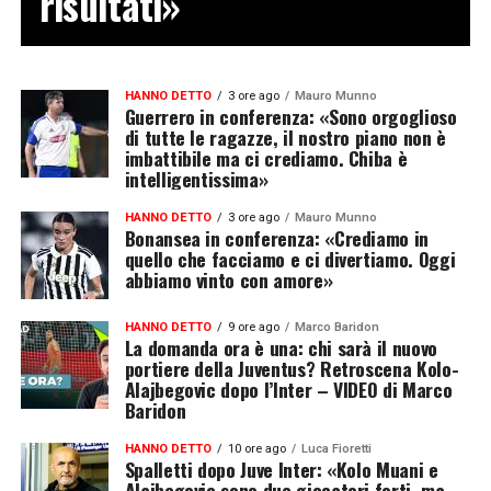
risultati»
HANNO DETTO
3 ore ago
Mauro Munno
Guerrero in conferenza: «Sono orgoglioso
di tutte le ragazze, il nostro piano non è
imbattibile ma ci crediamo. Chiba è
intelligentissima»
HANNO DETTO
3 ore ago
Mauro Munno
Bonansea in conferenza: «Crediamo in
quello che facciamo e ci divertiamo. Oggi
abbiamo vinto con amore»
HANNO DETTO
9 ore ago
Marco Baridon
La domanda ora è una: chi sarà il nuovo
portiere della Juventus? Retroscena Kolo-
Alajbegovic dopo l’Inter – VIDEO di Marco
Baridon
HANNO DETTO
10 ore ago
Luca Fioretti
Spalletti dopo Juve Inter: «Kolo Muani e
Alajbegovic sono due giocatori forti, ma