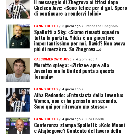
Il messaggio di Zhegrova ai tifosi dopo
Chelsea Juve: «Sono felice per il gol. Spero
di continuare a rendervi felici»
HANNO DETTO
3 giorni ago
Francesco Spagnolo
Spalletti a Sky: «Siamo rimasti squadra
tutta la partita. Yildiz è un giocatore
importantissimo per noi. David? Non aveva
più di mezz’ora. Su Zhegrova…»
CALCIOMERCATO JUVE
4 giorni ago
Moretto spiega: «Zirkzee apre alla
Juventus ma lo United punta a questa
formula»
HANNO DETTO
4 giorni ago
Alba Redondo: «Entusiasta della Juventus
Women, non ci ho pensato un secondo.
Sono qui per ritrovare me stessa»
HANNO DETTO
4 giorni ago
Luca Fioretti
Conferenza stampa Spalletti: «Kolo Muani
e Alajbegovic? Contento del lavoro della