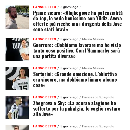
HANNO DETTO
3 giorni ago
Pjanic sicuro: «Alajbegovic ha potenzialità
da top, lo vedo benissimo con Yildiz. Aveva
offerte più ricche ma i dirigenti della Juve
sono stati bravi»
HANNO DETTO
3 giorni ago
Mauro Munno
Guerrero: «Dobbiamo lavorare ma ho visto
tante cose positive. Con l’Hammarby sarà
una partita diversa»
HANNO DETTO
3 giorni ago
Mauro Munno
Serturini: «Grande emozione. L’obiettivo
era vincere, ma dobbiamo limare alcune
cose»
HANNO DETTO
3 giorni ago
Francesco Spagnolo
Zhegrova a Sky: «La scorsa stagione ho
sofferto per la pubalgia. Io voglio restare
alla Juve»
HANNO DETTO
3 giorni ago
Francesco Spagnolo