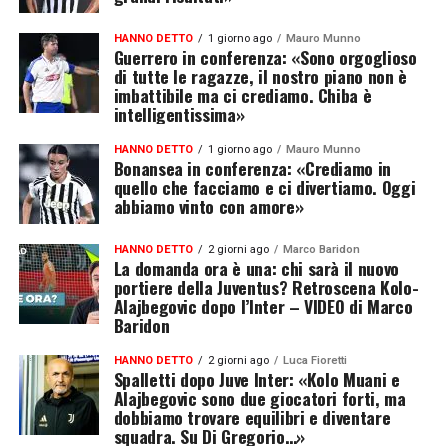
HANNO DETTO
1 giorno ago
Mauro Munno
Guerrero in conferenza: «Sono orgoglioso
di tutte le ragazze, il nostro piano non è
imbattibile ma ci crediamo. Chiba è
intelligentissima»
HANNO DETTO
1 giorno ago
Mauro Munno
Bonansea in conferenza: «Crediamo in
quello che facciamo e ci divertiamo. Oggi
abbiamo vinto con amore»
HANNO DETTO
2 giorni ago
Marco Baridon
La domanda ora è una: chi sarà il nuovo
portiere della Juventus? Retroscena Kolo-
Alajbegovic dopo l’Inter – VIDEO di Marco
Baridon
HANNO DETTO
2 giorni ago
Luca Fioretti
Spalletti dopo Juve Inter: «Kolo Muani e
Alajbegovic sono due giocatori forti, ma
dobbiamo trovare equilibri e diventare
squadra. Su Di Gregorio…»