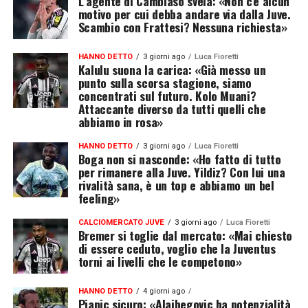
L’agente di Cambiaso svela: «Non c’è alcun
motivo per cui debba andare via dalla Juve.
Scambio con Frattesi? Nessuna richiesta»
HANNO DETTO
3 giorni ago
Luca Fioretti
Kalulu suona la carica: «Già messo un
punto sulla scorsa stagione, siamo
concentrati sul futuro. Kolo Muani?
Attaccante diverso da tutti quelli che
abbiamo in rosa»
HANNO DETTO
3 giorni ago
Luca Fioretti
Boga non si nasconde: «Ho fatto di tutto
per rimanere alla Juve. Yildiz? Con lui una
rivalità sana, è un top e abbiamo un bel
feeling»
CALCIOMERCATO JUVE
3 giorni ago
Luca Fioretti
Bremer si toglie dal mercato: «Mai chiesto
di essere ceduto, voglio che la Juventus
torni ai livelli che le competono»
HANNO DETTO
4 giorni ago
Pjanic sicuro: «Alajbegovic ha potenzialità