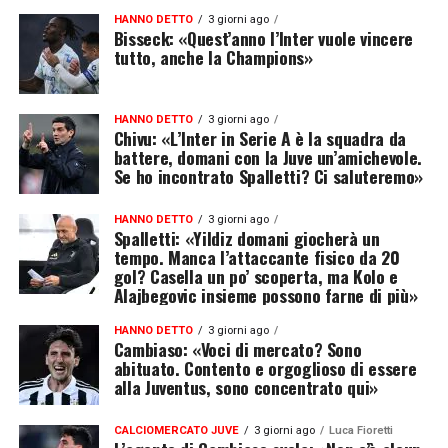
HANNO DETTO
3 giorni ago
Bisseck: «Quest’anno l’Inter vuole vincere
tutto, anche la Champions»
HANNO DETTO
3 giorni ago
Chivu: «L’Inter in Serie A è la squadra da
battere, domani con la Juve un’amichevole.
Se ho incontrato Spalletti? Ci saluteremo»
HANNO DETTO
3 giorni ago
Spalletti: «Yildiz domani giocherà un
tempo. Manca l’attaccante fisico da 20
gol? Casella un po’ scoperta, ma Kolo e
Alajbegovic insieme possono farne di più»
HANNO DETTO
3 giorni ago
Cambiaso: «Voci di mercato? Sono
abituato. Contento e orgoglioso di essere
alla Juventus, sono concentrato qui»
CALCIOMERCATO JUVE
3 giorni ago
Luca Fioretti