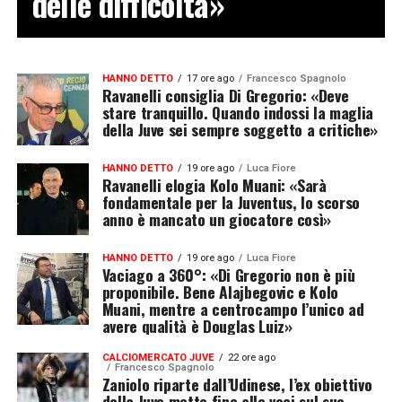
delle difficoltà»
HANNO DETTO
17 ore ago
Francesco Spagnolo
Ravanelli consiglia Di Gregorio: «Deve
stare tranquillo. Quando indossi la maglia
della Juve sei sempre soggetto a critiche»
HANNO DETTO
19 ore ago
Luca Fiore
Ravanelli elogia Kolo Muani: «Sarà
fondamentale per la Juventus, lo scorso
anno è mancato un giocatore così»
HANNO DETTO
19 ore ago
Luca Fiore
Vaciago a 360°: «Di Gregorio non è più
proponibile. Bene Alajbegovic e Kolo
Muani, mentre a centrocampo l’unico ad
avere qualità è Douglas Luiz»
CALCIOMERCATO JUVE
22 ore ago
Francesco Spagnolo
Zaniolo riparte dall’Udinese, l’ex obiettivo
della Juve mette fine alle voci sul suo