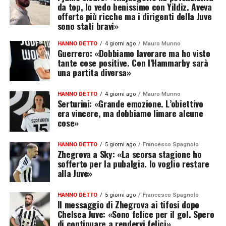
da top, lo vedo benissimo con Yildiz. Aveva
offerte più ricche ma i dirigenti della Juve
sono stati bravi»
HANNO DETTO
4 giorni ago
Mauro Munno
Guerrero: «Dobbiamo lavorare ma ho visto
tante cose positive. Con l’Hammarby sarà
una partita diversa»
HANNO DETTO
4 giorni ago
Mauro Munno
Serturini: «Grande emozione. L’obiettivo
era vincere, ma dobbiamo limare alcune
cose»
HANNO DETTO
5 giorni ago
Francesco Spagnolo
Zhegrova a Sky: «La scorsa stagione ho
sofferto per la pubalgia. Io voglio restare
alla Juve»
HANNO DETTO
5 giorni ago
Francesco Spagnolo
Il messaggio di Zhegrova ai tifosi dopo
Chelsea Juve: «Sono felice per il gol. Spero
di continuare a rendervi felici»