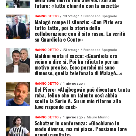
futuro: «Tutto chiarito con la società»
HANNO DETTO
23 ore ago
Francesco Spagnolo
Malagò rompe il silenzio: «Con Pirlo era
tutto fatto, poi la storia della
collaborazione con il sito russo. La verità
su Guardiola e Conte»
HANNO DETTO
23 ore ago
Francesco Spagnolo
Maldini vuota il sacco: «Guardiola era
vicino a dire sì. Poi ha rifiutato per un
motivo preciso. Ecco perché mi sono
dimesso, quella telefonata di Malagò…»
HANNO DETTO
1 giorno ago
Del Piero: «Alajbegovic può diventare tanta
roba, felice che un talento così abbia
scelto la Serie A. Su un mio ritorno alla
Juve rispondo così»
HANNO DETTO
1 giorno ago
Mauro Munno
Schatzer in conferenza: «Giochiamo in
modo diverso, ma mi piace. Possiamo fare
grandi risultati»