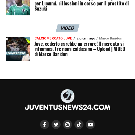
per Lucumì, riflessioni in corso per il prestito di
Suzuki
7′ ADZIC-OPENDA –
Bianconeri in attacco
con il tocco in profondità elegante di Adzic
VIDEO
per l’avanzata di Openda: il tiro si spegne
CALCIOMERCATO JUVE
2 giorni ago
Marco Baridon
largo sul fondo ma l’arbitro fischia
Juve, cederlo sarebbe un errore! Il mercato si
infiamma, tre nomi caldissimi – Upload | VIDEO
fuorigioco.
di Marco Baridon
8′ JUVE IN AVANTI –
Cross in area di rigore
di Cambiaso per Bremer, palla fuori di poco.
9′ BREMER DICE NO! –
La Dea prova ad
andare in avanti con il tocco per Sulemana
nei pressi dell’area di rigore bianconera:
Bremer dice no! Che pallone sanguinoso
perso da Adzic…