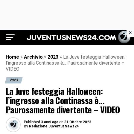
×
Juventus News 24
Home
»
Archivio
»
2023
»
La Juve festeggia Halloween:
l’ingresso alla Continassa è… Paurosamente divertente –
VIDEO
2023
La Juve festeggia Halloween:
l’ingresso alla Continassa è…
Paurosamente divertente – VIDEO
Published
3 anni ago
on
31 Ottobre 2023
By
Redazione JuventusNews24