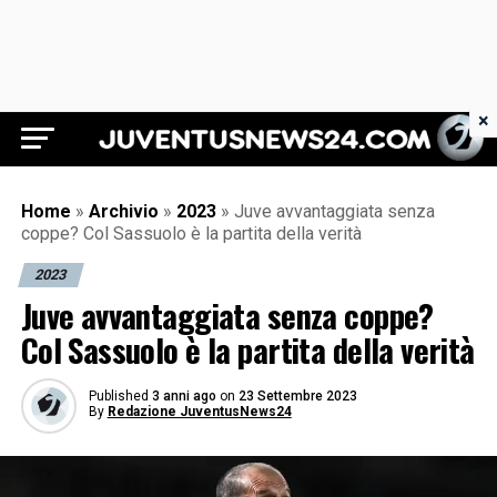
×
Juventus News 24
Home
»
Archivio
»
2023
»
Juve avvantaggiata senza
coppe? Col Sassuolo è la partita della verità
2023
Juve avvantaggiata senza coppe?
Col Sassuolo è la partita della verità
Published
3 anni ago
on
23 Settembre 2023
By
Redazione JuventusNews24