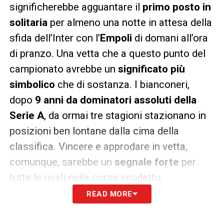
significherebbe agguantare il
primo posto in
solitaria
per almeno una notte in attesa della
sfida dell’Inter
con l’
Empoli
di domani all’ora
di pranzo. Una vetta che a questo punto del
campionato avrebbe un
significato più
simbolico
che di sostanza. I bianconeri,
dopo
9 anni da dominatori assoluti della
Serie A
, da ormai tre stagioni stazionano in
posizioni ben lontane dalla cima della
classifica. Vincere e approdare in vetta,
comunque, sarebbe un
segnale forte
per
tutte le rivali nella corsa scudetto.
READ MORE
E allora la Juve deve dimostrare ancora una
volta sul campo che non giocare di martedì,