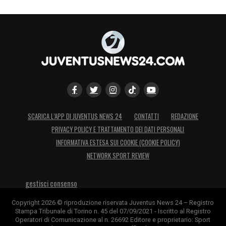
La fotografia è impietosa:
il calcio non
cancella il traffico adulto, lo sospende
. Ma
se la partita perde significato prima della
fine, il pubblico se ne accorge.
Anche prima
dell’arbitro.
LA PLAYLIST DELLE NOSTRE TOP NEWS
SCARICA L’APP DI JUVENTUS NEWS 24
CONTATTI
REDAZIONE
PRIVACY POLICY E TRATTAMENTO DEI DATI PERSONALI
INFORMATIVA ESTESA SUI COOKIE (COOKIE POLICY)
NETWORK SPORT REVIEW
gestisci consenso
Copyright 2026 © riproduzione riservata Juventus News 24 – Registro
Stampa Tribunale di Torino n. 45 del 07/09/2021 - Iscritto al Registro
Operatori di Comunicazione al n. 26692 Editore e proprietario: Sport