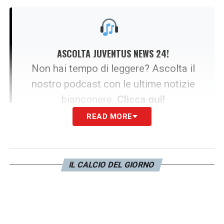
ASCOLTA JUVENTUS NEWS 24!
Non hai tempo di leggere? Ascolta il
nostro podcast con le ultime notizie
bianconere.
Clicca qui!
READ MORE
Ed è lì che la serata diventa grottesca. Alle
22:30, mentre Torino e
Juventus
vanno negli
IL CALCIO DEL GIORNO
spogliatoi, Roma e Como sono già avanti
nelle rispettive partite. Traduzione: la
Juventus ha già perso matematicamente il
treno Champions. Il secondo tempo del derby