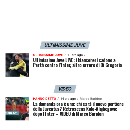
resta in calendario, ma non nella realtà
emotiva del campionato. Si gioca, certo. Ma
per cosa?
I numeri registrano perfettamente questo
ULTIMISSIME JUVE
svuotamento. Nella finestra 22:30-22:44,
ULTIMISSIME JUVE
11 ore ago
cioè proprio durante l’intervallo bianconero
Ultimissime Juve LIVE: i bianconeri cadono a
Perth contro l’Inter, altro errore di Di Gregorio
con la Champions ormai chiusa,
il traffico
risale
: il calo si riduce dal -50% al -27%. Nel
secondo tempo del derby, mentre le altre
VIDEO
partite sono finite e il verdetto è già scritto, il
HANNO DETTO
14 ore ago
Marco Baridon
La domanda ora è una: chi sarà il nuovo portiere
traffico continua a recuperare fino al -13%.
della Juventus? Retroscena Kolo-Alajbegovic
Poi, dopo il fischio finale, esplode: +45% tra
dopo l’Inter – VIDEO di Marco Baridon
le 23:50 e le 00:59.