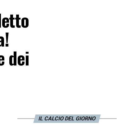
detto
a!
e dei
IL CALCIO DEL GIORNO