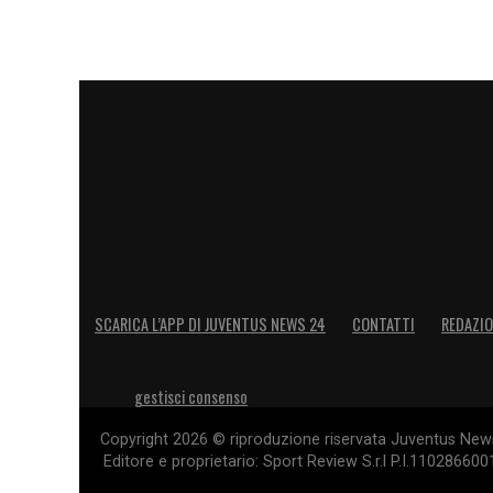
momento,
resterà a Torino
ad allenarsi 
trattativa che avrebbe dovuto portarla all
in una
fase di totale stallo
a causa di al
le due società in merito alle
cifre del tr
sbrogliare questo nodo nelle prossime set
LA PLAYLIST DELLE NOSTRE TOP NEW
SCARICA L’APP DI JUVENTUS NEWS 24
CONTATTI
REDAZI
gestisci consenso
Copyright 2026 © riproduzione riservata Juventus News 
Editore e proprietario: Sport Review S.r.l P.I.11028660