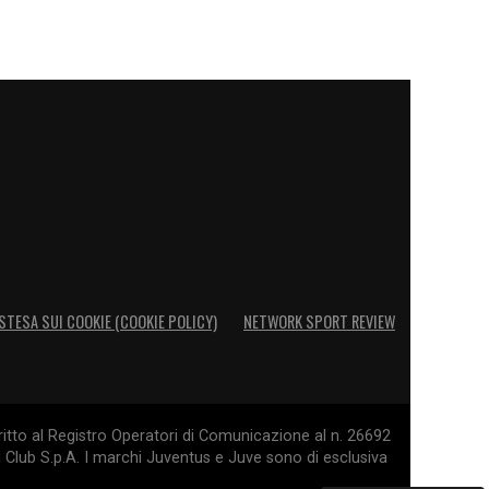
STESA SUI COOKIE (COOKIE POLICY)
NETWORK SPORT REVIEW
itto al Registro Operatori di Comunicazione al n. 26692
l Club S.p.A. I marchi Juventus e Juve sono di esclusiva