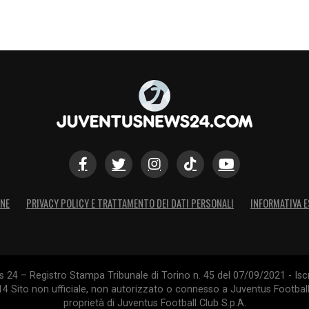
regolarmente con il resto del gruppo. La
’
Inter
ha subito una brusca frenata ed è entrata
cune discrepanze ed evidenti problemi emersi tra
asferimento
. Spetterà ora alla dirigenza
timane per definire il futuro della giocatrice.
S
ONE
PRIVACY POLICY E TRATTAMENTO DEI DATI PERSONALI
INFORMATIVA E
24 – Registro Stampa Tribunale di Torino n. 45 del 07/09/2021 - Iscr
014 Sito non ufficiale, non autorizzato o connesso a Juventus Footbal
proprietà di Juventus Football Club S.p.A.