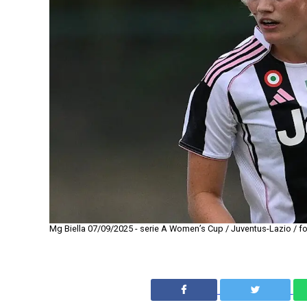
Mg Biella 07/09/2025 - serie A Women’s Cup / Juventus-Lazio / fo