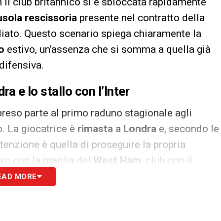
 il club britannico si è sbloccata rapidamente
usola rescissoria
presente nel contratto della
diato. Questo scenario spiega chiaramente la
o
estivo, un’assenza che si somma a quella già
difensiva.
ra e lo stallo con l’Inter
a preso parte al primo raduno stagionale agli
o. La giocatrice è
rimasta a Londra
e, secondo le
tenzione è quella di proseguire la propria
ivo con la maglia del
West Ham
, club con il
i prestito semestrale.
EAD MORE
opposto il destino di
Federica D’Auria
. La
 dal prestito alla Lazio
e, almeno per il