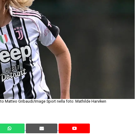
to Matteo Gribaudi/Image Sport nella foto: Mathilde Harviken