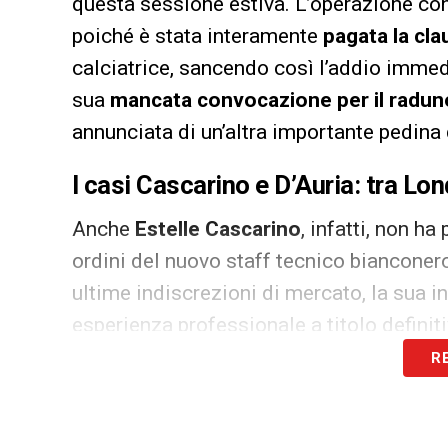
questa sessione estiva. L’operazione con
poiché è stata interamente
pagata la cla
calciatrice, sancendo così l’addio imme
sua
mancata convocazione per il radun
annunciata di un’altra importante pedina 
I casi Cascarino e D’Auria: tra Lond
Anche
Estelle Cascarino
, infatti, non h
ordini del nuovo staff tecnico bianconer
ultime indiscrezioni di mercato, la sua in
esperienza professionale a titolo definit
quale ha appena concluso una parentesi d
R
Segue invece un binario completamente 
calciatrice ha fatto ufficialmente
rientro