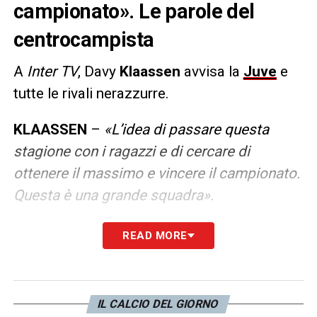
campionato». Le parole del
centrocampista
A
Inter TV
, Davy
Klaassen
avvisa la
Juve
e
tutte le rivali nerazzurre.
KLAASSEN
–
«L’idea di passare questa
stagione con i ragazzi e di cercare di
ottenere il massimo e vincere il campionato.
Questa è una grande squadra».
READ MORE
LA PLAYLIST DELLE NOSTRE TOP NEWS
IL CALCIO DEL GIORNO