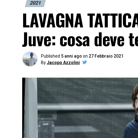
2021
LAVAGNA TATTICA 
Juve: cosa deve t
Published
5 anni ago
on
27 Febbraio 2021
By
Jacopo Azzolini