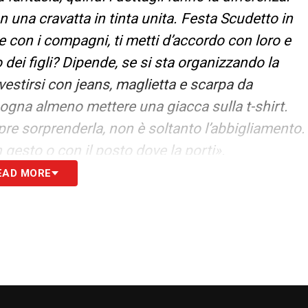
n una cravatta in tinta unita. Festa Scudetto in
e con i compagni, ti metti d’accordo con loro e
dei figli? Dipende, se si sta organizzando la
vestirsi con jeans, maglietta e scarpa da
sogna almeno mettere una giacca sulla t-shirt.
e sorprenderla, non è soltanto l’abbigliamento.
gesto o con il posto dove la porti».
EAD MORE
imo trofeo alzato al cielo con i compagni,
nità di tornare ad una mia vecchia passione,
sci con tanta paura. Sapete che i calciatori non
evo dire che ho avuto un po’ di timore nelle prime