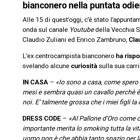
bianconero nella puntata odier
Alle 15 di quest’oggi, c’è stato l’appunt
onda sul canale
Youtube
della Vecchia S
Claudio Zuliani ed Enrico Zambruno,
Cla
L’ex centrocampista bianconero
ha risp
svelando alcune
curiosità
sulla sua carri
IN CASA
–
«Io sono a casa, come spero t
mesi e sembra quasi un cavallo perchè è 
noi. E’ talmente grossa che i miei figli la
DRESS CODE
–
«Al Pallone d’Oro come c
importante merita lo smoking tutta la vit
uomo non è che abbia tanto spazio per la 