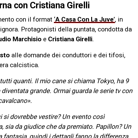
na con Cristiana Girelli
amento con il format
‘A Casa Con La Juve’
, in
ignora. Protagonisti della puntata, condotta da
udio Marchisio
e
Cristiana Girelli
.
osto
alle domande dei conduttori e dei tifosi,
era calcistica.
utti quanti. Il mio cane si chiama Tokyo, ha 9
diventata grande. Ormai guarda le serie tv con
 cavalcano».
i si dovrebbe vestire? Un evento così
a, sia da giudice che da premiato. Papillon? Un
fantasia, quindi i dettagli fanno la differenza.