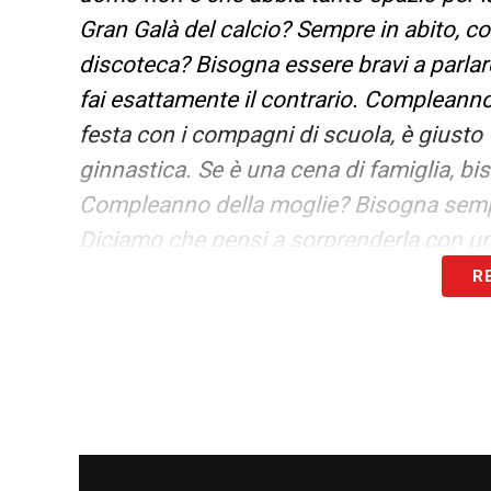
Gran Galà del calcio? Sempre in abito, co
discoteca? Bisogna essere bravi a parlar
fai esattamente il contrario. Compleanno 
festa con i compagni di scuola, è giusto 
ginnastica. Se è una cena di famiglia, bi
Compleanno della moglie? Bisogna sempr
Diciamo che pensi a sorprenderla con un 
R
MOMENTO PIU’ BELLO ALLA JUVE
–
«Pr
quindi il primo Scudetto».
NUOVA PASSIONE
–
«Ho avuto l’opportu
ovvero lo sci. Quest’anno ho rimesso gli 
possono praticare alcuni tipi di sport. D