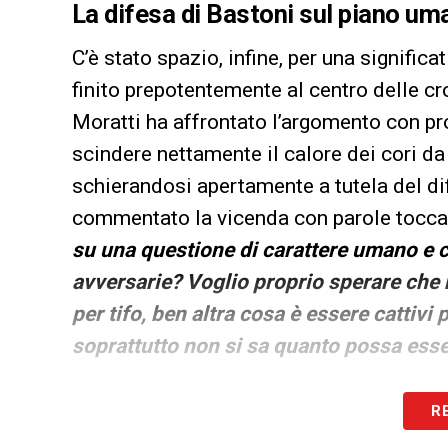
La difesa di Bastoni sul piano um
C’è stato spazio, infine, per una signifi
finito prepotentemente al centro delle cr
Moratti ha affrontato l’argomento con pr
scindere nettamente il calore dei cori da
schierandosi apertamente a tutela del d
commentato la vicenda con parole toccan
su una questione di carattere umano e co
avversarie? Voglio proprio sperare che 
per tifo, ben altra cosa è essere cattivi
soprattutto non si sa quanto possa esse
LA PLAYLIST DELLE NOSTRE TOP NEW
R