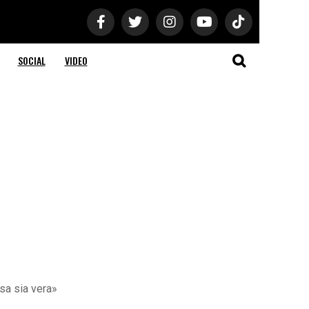
SOCIAL
VIDEO
sa sia vera»