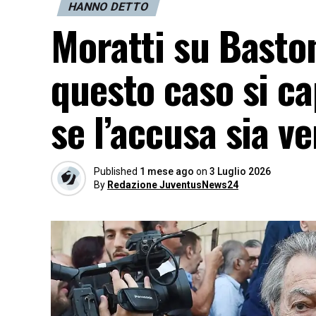
HANNO DETTO
Moratti su Baston
questo caso si c
se l’accusa sia v
Published
1 mese ago
on
3 Luglio 2026
By
Redazione JuventusNews24