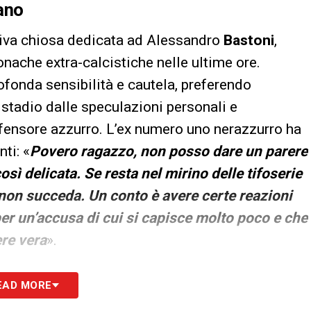
ano
cativa chiosa dedicata ad Alessandro
Bastoni
,
onache extra-calcistiche nelle ultime ore.
ofonda sensibilità e cautela, preferendo
 stadio dalle speculazioni personali e
ifensore azzurro. L’ex numero uno nerazzurro ha
ti: «
Povero ragazzo, non posso dare un parere
sì delicata. Se resta nel mirino delle tifoserie
non succeda. Un conto è avere certe reazioni
 per un’accusa di cui si capisce molto poco e che
re vera
».
S
EAD MORE