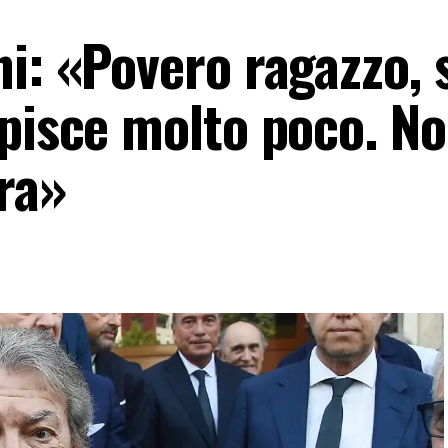
i: «Povero ragazzo, 
apisce molto poco. No
era»