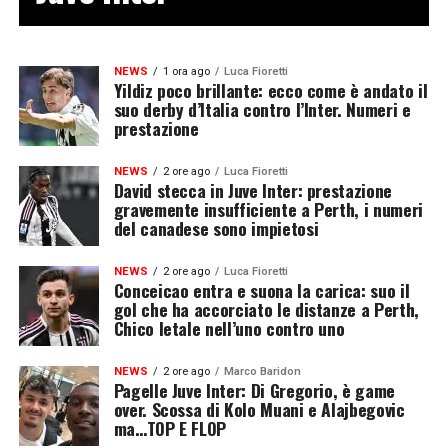
NEWS
1 ora ago
Luca Fioretti
Yildiz poco brillante: ecco come è andato il
suo derby d’Italia contro l’Inter. Numeri e
prestazione
NEWS
2 ore ago
Luca Fioretti
David stecca in Juve Inter: prestazione
gravemente insufficiente a Perth, i numeri
del canadese sono impietosi
NEWS
2 ore ago
Luca Fioretti
Conceicao entra e suona la carica: suo il
gol che ha accorciato le distanze a Perth,
Chico letale nell’uno contro uno
NEWS
2 ore ago
Marco Baridon
Pagelle Juve Inter: Di Gregorio, è game
over. Scossa di Kolo Muani e Alajbegovic
ma…TOP E FLOP