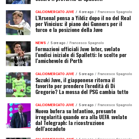
CALCIOMERCATO JUVE
4 ore ago
Francesco Spagnolo
L’Arsenal pensa a Yildiz dopo il no del Real
per Vinicius: il piano dei Gunners per il
turco e la posizione della Juve
NEWS
5 ore ago
Francesco Spagnolo
Formazioni ufficiali Juve Inter, svelato
l’undici iniziale di Spalletti: le scelte per
l’amichevole di Perth
CALCIOMERCATO JUVE
5 ore ago
Francesco Spagnolo
Suzuki Juve, il giapponese ritorna il
favorito per prendere l’eredità di Di
Gregorio? La mossa del PSG cambia tutto
CALCIOMERCATO JUVE
5 ore ago
Francesco Spagnolo
Nuova bufera su Infantino, presunte
irregolarità quando era alla UEFA svelate
dal Telegraph: la ricostruzione
dell’accaduto