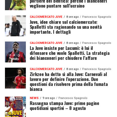
portiere del Benfica: perché i bianconeri
vogliono puntare sull’ucraino
CALCIOMERCATO JUVE
8 ore ago
Francesco Spagnolo
Juve, idee chiare sul calciomercato:
Spalletti sta ragionando su una novità
importante. I dettagli
CALCIOMERCATO JUVE
8 ore ago
Francesco Spagnolo
La Juve insiste per Lucumì: è lui il
difensore che vuole Spalletti. La strategia
dei bianconeri per chiudere l’affare
CALCIOMERCATO JUVE
8 ore ago
Francesco Spagnolo
Zirkzee ha detto sì alla Juve: Carnevali al
lavoro per definire l’operazione. Due
questioni da risolvere prima della fumata
bianca
NEWS
9 ore ago
Francesco Spagnolo
Rassegna stampa Juve: prime pagine
quotidiani sportivi – 8 agosto