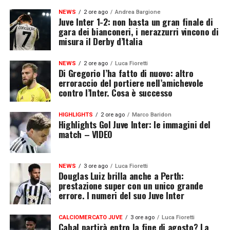
NEWS
2 ore ago
Andrea Bargione
Juve Inter 1-2: non basta un gran finale di
gara dei bianconeri, i nerazzurri vincono di
misura il Derby d’Italia
NEWS
2 ore ago
Luca Fioretti
Di Gregorio l’ha fatto di nuovo: altro
erroraccio del portiere nell’amichevole
contro l’Inter. Cosa è successo
HIGHLIGHTS
2 ore ago
Marco Baridon
Highlights Gol Juve Inter: le immagini del
match – VIDEO
NEWS
3 ore ago
Luca Fioretti
Douglas Luiz brilla anche a Perth:
prestazione super con un unico grande
errore. I numeri del suo Juve Inter
CALCIOMERCATO JUVE
3 ore ago
Luca Fioretti
Cabal partirà entro la fine di agosto? La