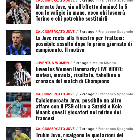
CALCIOMERCATO JUVE
6 ore ago
Francesco Spagnolo
Mercato Juve, via all’effetto domino! In 5
con le valigie in mano, ecco chi lascerà
Torino e chi potrebbe sostituirli
CALCIOMERCATO JUVE
6 ore ago
Francesco Spagnolo
La Juve resta alla finestra per Frattesi:
possibile assalto dopo la prima giornata di
campionato. Il motivo
JUVENTUS WOMEN
6 ore ago
Mauro Munno
Juventus Women Hammarby LIVE VIDEO:
sintesi, moviola, risultato, tabellino e
cronaca del match di Champions
CALCIOMERCATO JUVE
7 ore ago
Francesco Spagnolo
Calciomercato Juve, possibile un altro
affare con il PSG oltre a Suzuki e Kolo
Muani: questi giocatori nel mirino dei
francesi
CALCIOMERCATO JUVE
7 ore ago
Francesco Spagnolo
Trubin Juve, risalgono le quotazioni del