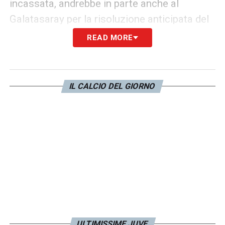
incassata, andrebbe in parte anche al
Galatasaray per la risoluzione anticipata del
prestito.
READ MORE
In estate, invece, la clausola stessa
scenderà fino a 75 milioni
, ma sarà valida
IL CALCIO DEL GIORNO
solamente per l’estero. Situazioni che
metterebbero fuori gioco il
calciomercato
Juve
a cui il nigeriano era stato accostato di
recente.
LA PLAYLIST DELLE NOSTRE TOP NEWS
ULTIMISSIME JUVE