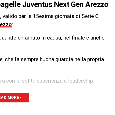
 pagelle Juventus Next Gen Arezzo
h, valido per la 15esima giornata di Serie C
rezzo
:
quando chiamato in causa, nel finale è anche
re, che fa sempre buona guardia nella propria
ra con la solita esperienza e leadership.
EAD MORE
 ed anche il gol sfiorato del possibile 2-0. Lo