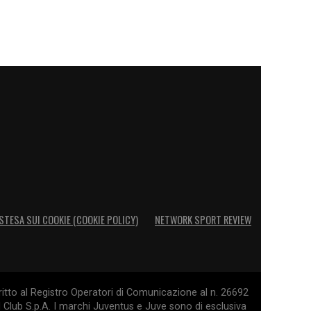
STESA SUI COOKIE (COOKIE POLICY)
NETWORK SPORT REVIEW
itto al Registro Operatori di Comunicazione al n. 26692
l Club S.p.A. I marchi Juventus e Juve sono di esclusiva