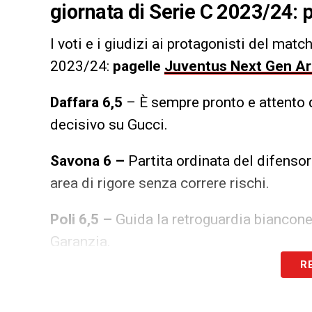
giornata di Serie C 2023/24:
I voti e i giudizi ai protagonisti del matc
2023/24:
pagelle
Juventus Next Gen A
Daffara 6,5
– È sempre pronto e attento 
decisivo su Gucci.
Savona 6 –
Partita ordinata del difenso
area di rigore senza correre rischi.
Poli 6,5 –
Guida la retroguardia biancone
Garanzia.
R
Muharemovic 6,5 –
Ottima fase difensiva
ferma solo la traversa.