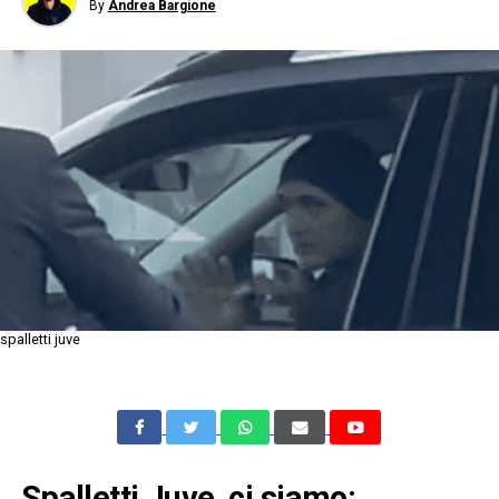
By
Andrea Bargione
spalletti juve
Spalletti Juve, ci siamo: