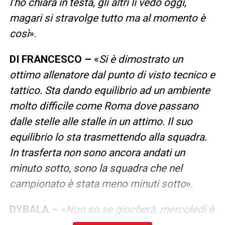
l’ho chiara in testa, gli altri li vedo oggi,
magari si stravolge tutto ma al momento è
così
».
DI FRANCESCO –
«
Si è dimostrato un
ottimo allenatore dal punto di visto tecnico e
tattico. Sta dando equilibrio ad un ambiente
molto difficile come Roma dove passano
dalle stelle alle stalle in un attimo. Il suo
equilibrio lo sta trasmettendo alla squadra.
In trasferta non sono ancora andati un
minuto sotto, sono la squadra che nel
campionato è stata meno minuti sotto
».
DYBALA –
«
Non so se giocherà, mercoledì è
tornato al gol e siamo tutti felici per questo.