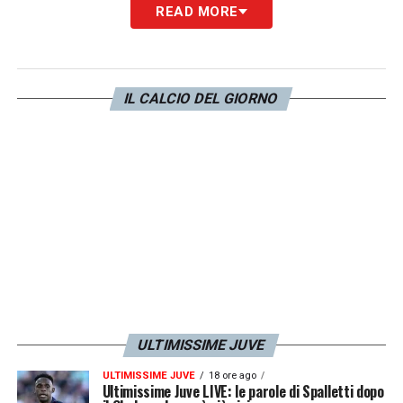
READ MORE
Nel 2017 è quello che ha giocato più di tutti,
ha giocato 38 partite. Tanti campioni che
hanno giocato alla Juve sono stati più di una
IL CALCIO DEL GIORNO
partita in panchina
».
DUBBI –
«
Devo valutare, Higuain, Benatia,
Chiellini e Alex Sandro giocano. Le scelte
che farò dipendono anche da Cuadrado e
Mandzukic
».
HD –
«
Dybala e Higuain possono giocare
con il centrocampo a tre, dipende tanto
anche dal terzino destro che metto in
ULTIMISSIME JUVE
campo
».
ULTIMISSIME JUVE
18 ore ago
Ultimissime Juve LIVE: le parole di Spalletti dopo