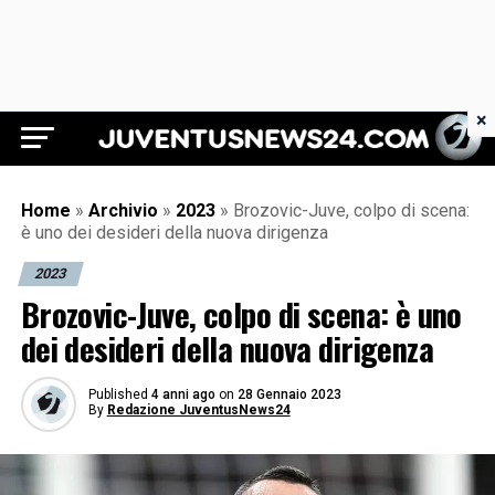
×
Juventus News 24
Home
»
Archivio
»
2023
»
Brozovic-Juve, colpo di scena:
è uno dei desideri della nuova dirigenza
2023
Brozovic-Juve, colpo di scena: è uno
dei desideri della nuova dirigenza
Published
4 anni ago
on
28 Gennaio 2023
By
Redazione JuventusNews24