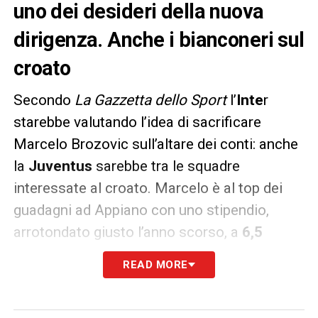
uno dei desideri della nuova
dirigenza. Anche i bianconeri sul
croato
Secondo
La Gazzetta dello Sport
l’
Inte
r
starebbe valutando l’idea di sacrificare
Marcelo Brozovic sull’altare dei conti: anche
la
Juventus
sarebbe tra le squadre
interessate al croato. Marcelo è al top dei
guadagni ad Appiano con uno stipendio,
arrotondato giusto l’anno scorso, a
6,5
milioni
di euro bonus compresi fino al
2026
:
READ MORE
per un club stretto nell’autofinanziamento,
con una particolare attenzione agli ingaggi,